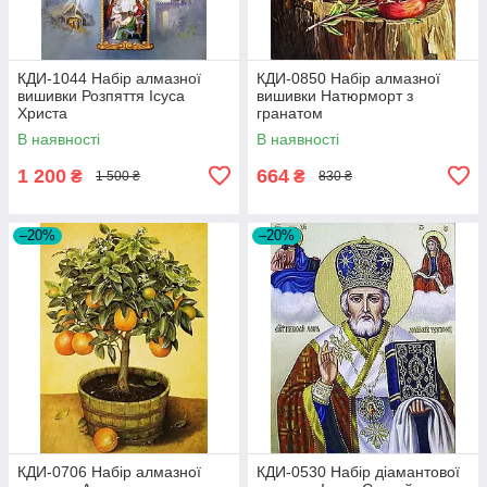
КДИ-1044 Набір алмазної
КДИ-0850 Набір алмазної
вишивки Розпяття Ісуса
вишивки Натюрморт з
Христа
гранатом
В наявності
В наявності
1 200
664
₴
₴
1 500 ₴
830 ₴
–20%
–20%
КДИ-0706 Набір алмазної
КДИ-0530 Набір діамантової