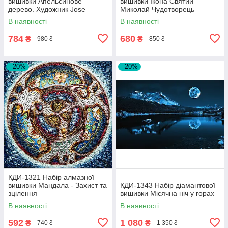
вишивки Апельсинове
вишивки Ікона Святий
дерево. Художник Jоse
Миколай Чудотворець
Escofet
В наявності
В наявності
784
680
₴
₴
980 ₴
850 ₴
–20%
–20%
КДИ-1321 Набір алмазної
вишивки Мандала - Захист та
КДИ-1343 Набір діамантової
зцілення
вишивки Місячна ніч у горах
В наявності
В наявності
592
1 080
₴
₴
740 ₴
1 350 ₴