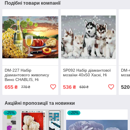
Подібні товари компанії
DM-227 Набір
SP092 Набір діамантової
DM-4
діамантового живопису
мозаїки 40х50 Хаскі, Ні
моза
Вино CHABLIS, Ні
655
536
520
₴
₴
770 ₴
630 ₴
Акційні пропозиції та новинки
–25%
–20%