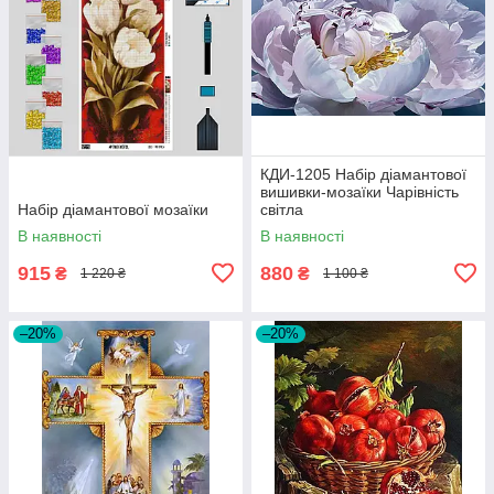
КДИ-1205 Набір діамантової
вишивки-мозаїки Чарівність
Набір діамантової мозаїки
світла
В наявності
В наявності
915
880
₴
₴
1 220 ₴
1 100 ₴
–20%
–20%