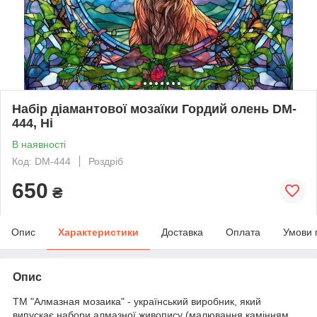
Набір діамантової мозаїки Гордий олень DM-
444, Ні
В наявності
Код: DM-444
Роздріб
650
₴
Опис
Характеристики
Доставка
Оплата
Умови 
Опис
ТМ "Алмазная мозаика" - український виробник, який
випускає набори алмазної живопису (малювання камінням,