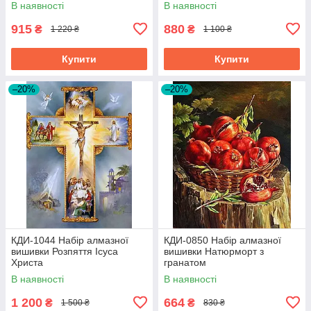
В наявності
В наявності
915
880
₴
₴
1 220 ₴
1 100 ₴
Купити
Купити
–20%
–20%
КДИ-1044 Набір алмазної
КДИ-0850 Набір алмазної
вишивки Розпяття Ісуса
вишивки Натюрморт з
Христа
гранатом
В наявності
В наявності
1 200
664
₴
₴
1 500 ₴
830 ₴