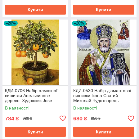
Купити
Купити
–20%
–20%
КДИ-0706 Набір алмазної
КДИ-0530 Набір діамантової
вишивки Апельсинове
вишивки Ікона Святий
дерево. Художник Jоse
Миколай Чудотворець
Escofet
В наявності
В наявності
784
680
₴
₴
980 ₴
850 ₴
Купити
Купити