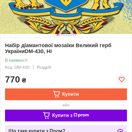
Набір діамантової мозаїки Великий герб
УкраїниDM-430, Ні
В наявності
Код: DM-430
Роздріб
770
₴
Купити
або
Купити з
Що таке купити з Пром?