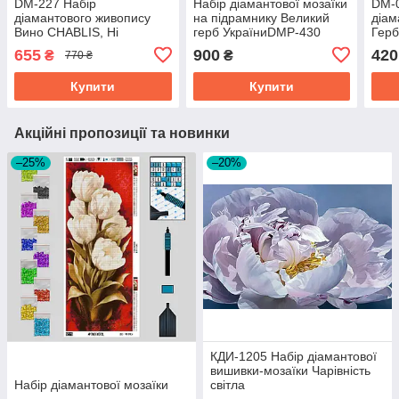
DM-227 Набір
Набір діамантової мозаїки
DM-0
діамантового живопису
на підрамнику Великий
діам
Вино CHABLIS, Ні
герб УкраїниDMP-430
Герб
655
900
420
₴
₴
770 ₴
Купити
Купити
Акційні пропозиції та новинки
–25%
–20%
КДИ-1205 Набір діамантової
вишивки-мозаїки Чарівність
Набір діамантової мозаїки
світла