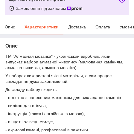
Замовлення під захистом
Опис
Характеристики
Доставка
Оплата
Умови 
Опис
ТМ "Алмазная мозаика" - український виробник, який
випускає набори алмазної живопису (малювання камінням,
алмазна вишивка, алмазна мозаїка).
У наборах використані якісні матеріали, а сам процес
викладання дуже захоплюючий.
До складу набору входить:
- полотно з нанесеним малюнком для викладання каменів
- силікон для стілуса,
- інструкція (також і англійською мовою),
- пінцет і олівець-стилус,
- акрилові камені, розфасовані в пакетики.