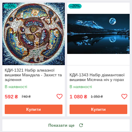
–20%
–20%
КДИ-1321 Набір алмазної
вишивки Мандала - Захист та
КДИ-1343 Набір діамантової
зцілення
вишивки Місячна ніч у горах
В наявності
В наявності
592
1 080
₴
₴
740 ₴
1 350 ₴
Купити
Купити
Показати ще