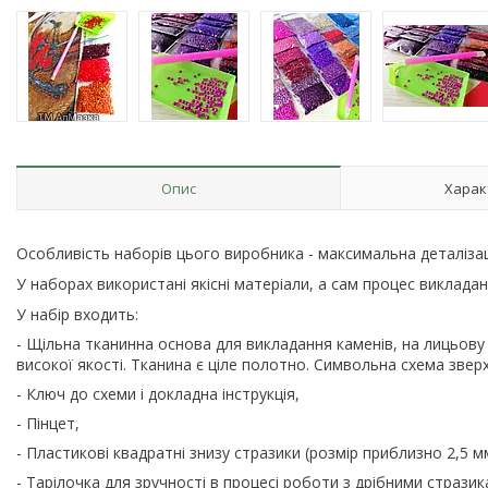
Опис
Харак
Особливість наборів цього виробника - максимальна деталізац
У наборах використані якісні матеріали, а сам процес виклад
У набір входить:
- Щільна тканинна основа для викладання каменів, на лицьов
високої якості. Тканина є ціле полотно. Символьна схема звер
- Ключ до схеми і докладна інструкція,
- Пінцет,
- Пластикові квадратні знизу стразики (розмір приблизно 2,5 м
- Тарілочка для зручності в процесі роботи з дрібними стразик