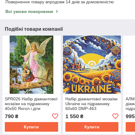
Повернення товару впродовж 14 днів за домовленістю
Всі умови повернення
Подібні товари компанії
SPR026 Набір діамантової
Набір діамантової мозаїки
АЛМ
мозаїки на підрамнику
Ukraine на підрамнику
діам
40x50 Янгол і діти
60x60 DMР-463
підр
40*5
790
1 550
995
₴
₴
Купити
Купити