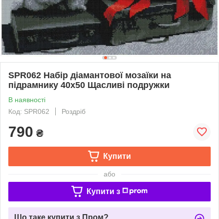
SPR062 Набір діамантової мозаїки на
підрамнику 40x50 Щасливі подружки
В наявності
Код: SPR062
Роздріб
790
₴
Купити
або
Купити з
Що таке купити з Пром?