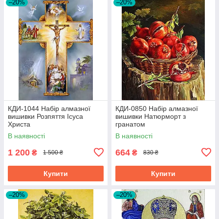
–20%
–20%
КДИ-1044 Набір алмазної
КДИ-0850 Набір алмазної
вишивки Розпяття Ісуса
вишивки Натюрморт з
Христа
гранатом
В наявності
В наявності
1 200
664
₴
₴
1 500 ₴
830 ₴
Купити
Купити
–20%
–20%