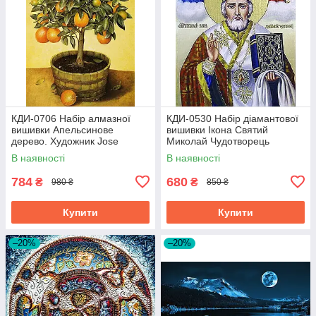
КДИ-0706 Набір алмазної
КДИ-0530 Набір діамантової
вишивки Апельсинове
вишивки Ікона Святий
дерево. Художник Jоse
Миколай Чудотворець
Escofet
В наявності
В наявності
784
680
₴
₴
980 ₴
850 ₴
Купити
Купити
–20%
–20%