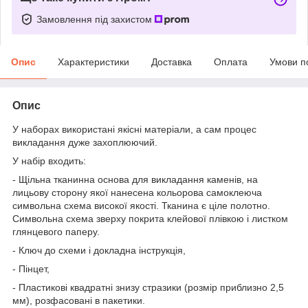
Замовлення під захистом
Опис
Характеристики
Доставка
Оплата
Умови п
Опис
У наборах використані якісні матеріали, а сам процес
викладання дуже захоплюючий.
У набір входить:
- Щільна тканинна основа для викладання каменів, на
лицьову сторону якої нанесена кольорова самоклеюча
символьна схема високої якості. Тканина є ціле полотно.
Символьна схема зверху покрита клейової плівкою і листком
глянцевого паперу.
- Ключ до схеми і докладна інструкція,
- Пінцет,
- Пластикові квадратні знизу стразики (розмір приблизно 2,5
мм), розфасовані в пакетики.