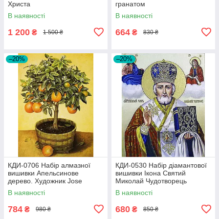
Христа
гранатом
В наявності
В наявності
1 200
664
₴
₴
1 500 ₴
830 ₴
–20%
–20%
КДИ-0706 Набір алмазної
КДИ-0530 Набір діамантової
вишивки Апельсинове
вишивки Ікона Святий
дерево. Художник Jоse
Миколай Чудотворець
Escofet
В наявності
В наявності
784
680
₴
₴
980 ₴
850 ₴