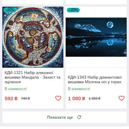
–20%
–20%
КДИ-1321 Набір алмазної
вишивки Мандала - Захист та
КДИ-1343 Набір діамантової
зцілення
вишивки Місячна ніч у горах
В наявності
В наявності
592
1 080
₴
₴
740 ₴
1 350 ₴
Показати ще