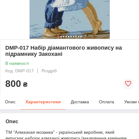
DMP-017 Набір діамантового живопису на
підрамнику Закохані
В наявності
Код: DMP-017
Роздріб
800
₴
Опис
Характеристики
Доставка
Оплата
Умови 
Опис
ТМ "Алмазная мозаика" - український виробник, який
випускає набори алмазної живопису (малювання камінням,