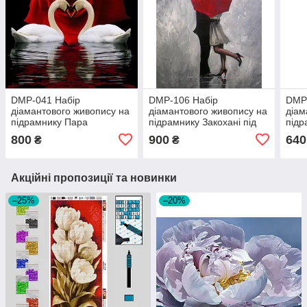
DMP-041 Набір
DMP-106 Набір
DMP
діамантового живопису на
діамантового живопису на
діам
підрамнику Пара
підрамнику Закохані під
підр
закоханих лебедів
зонтом
гілоч
800
900
640
₴
₴
Акційні пропозиції та новинки
–25%
–20%