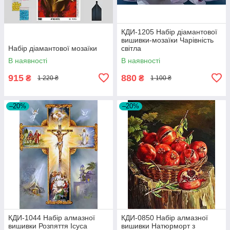
КДИ-1205 Набір діамантової
вишивки-мозаїки Чарівність
Набір діамантової мозаїки
світла
В наявності
В наявності
915
880
₴
₴
1 220 ₴
1 100 ₴
–20%
–20%
КДИ-1044 Набір алмазної
КДИ-0850 Набір алмазної
вишивки Розпяття Ісуса
вишивки Натюрморт з