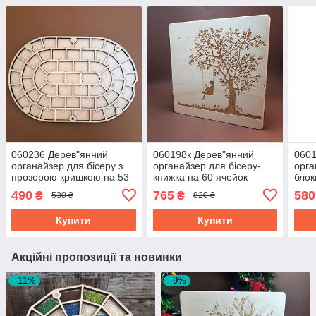
060236 Дерев"янний
060198к Дерев"янний
0601
органайзер для бісеру з
органайзер для бісеру-
орга
прозорою кришкою на 53
книжка на 60 ячейок
блок
пронумерованих ячейок
490
765
580
₴
₴
530 ₴
820 ₴
Купити
Купити
Акційні пропозиції та новинки
–11%
–9%