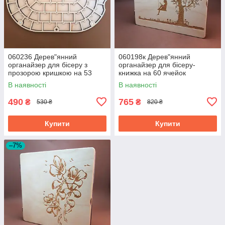
060236 Дерев"янний
060198к Дерев"янний
органайзер для бісеру з
органайзер для бісеру-
прозорою кришкою на 53
книжка на 60 ячейок
пронумерованих ячейок
В наявності
В наявності
490
765
₴
₴
530 ₴
820 ₴
Купити
Купити
–7%