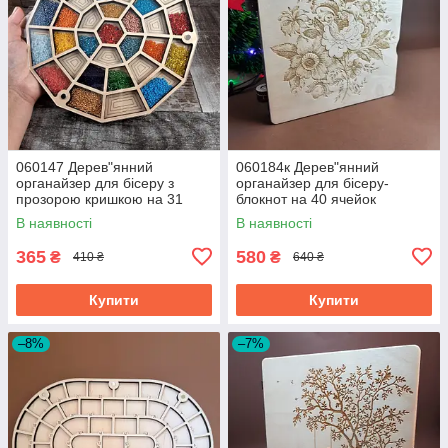
060147 Дерев"янний
060184к Дерев"янний
органайзер для бісеру з
органайзер для бісеру-
прозорою кришкою на 31
блокнот на 40 ячейок
ячейку
В наявності
В наявності
365
580
₴
₴
410 ₴
640 ₴
Купити
Купити
–8%
–7%