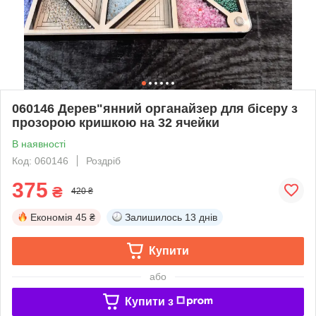
060146 Дерев"янний органайзер для бісеру з
прозорою кришкою на 32 ячейки
В наявності
Код: 060146
Роздріб
375
₴
420 ₴
Економія
45 ₴
Залишилось
13 днів
Купити
або
Купити з