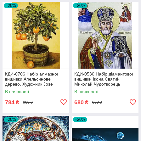
–20%
–20%
КДИ-0706 Набір алмазної
КДИ-0530 Набір діамантової
вишивки Апельсинове
вишивки Ікона Святий
дерево. Художник Jоse
Миколай Чудотворець
Escofet
В наявності
В наявності
784
680
₴
₴
980 ₴
850 ₴
–20%
–20%