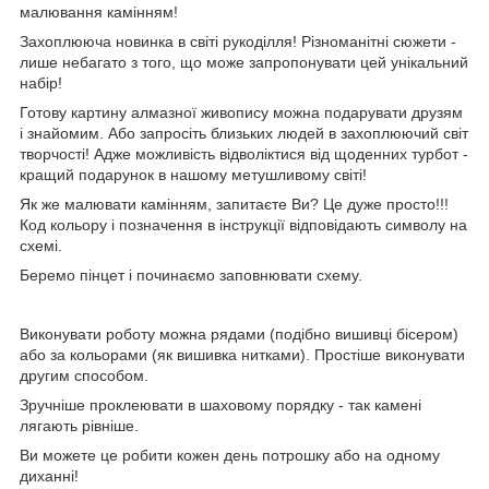
малювання камінням!
Захоплююча новинка в світі рукоділля! Різноманітні сюжети -
лише небагато з того, що може запропонувати цей унікальний
набір!
Готову картину алмазної живопису можна подарувати друзям
і знайомим. Або запросіть близьких людей в захоплюючий світ
творчості! Адже можливість відволіктися від щоденних турбот -
кращий подарунок в нашому метушливому світі!
Як же малювати камінням, запитаєте Ви? Це дуже просто!!!
Код кольору і позначення в інструкції відповідають символу на
схемі.
Беремо пінцет і починаємо заповнювати схему.
Виконувати роботу можна рядами (подібно вишивці бісером)
або за кольорами (як вишивка нитками). Простіше виконувати
другим способом.
Зручніше проклеювати в шаховому порядку - так камені
лягають рівніше.
Ви можете це робити кожен день потрошку або на одному
диханні!