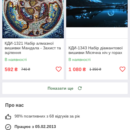
КДИ-1321 Набір алмазної
вишивки Мандала - Захист та
КДИ-1343 Набір діамантової
зцілення
вишивки Місячна ніч у горах
В наявності
В наявності
592
1 080
₴
₴
740 ₴
1 350 ₴
Показати ще
Про нас
98% позитивних з 68 відгуків за рік
Працює з 05.02.2013