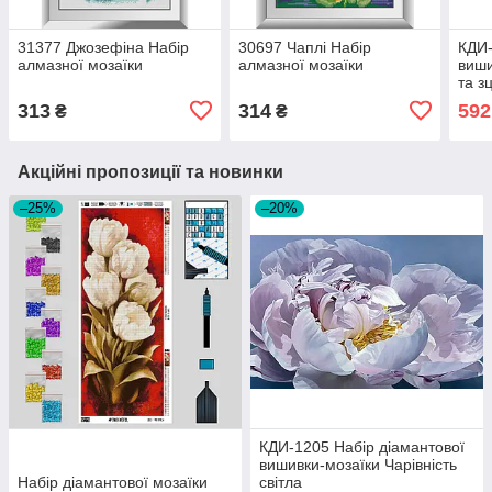
31377 Джозефіна Набір
30697 Чаплі Набір
КДИ-
алмазної мозаїки
алмазної мозаїки
виши
та з
313
314
592
₴
₴
Акційні пропозиції та новинки
–25%
–20%
КДИ-1205 Набір діамантової
вишивки-мозаїки Чарівність
Набір діамантової мозаїки
світла