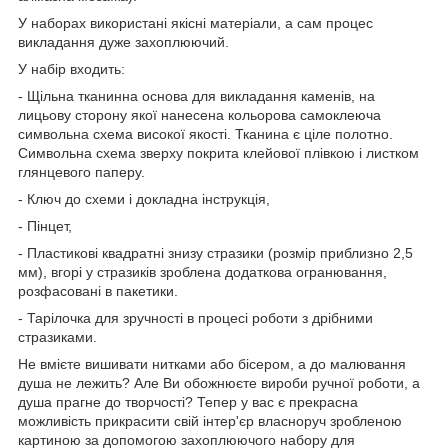
У наборах використані якісні матеріали, а сам процес
викладання дуже захоплюючий.
У набір входить:
- Щільна тканинна основа для викладання каменів, на
лицьову сторону якої нанесена кольорова самоклеюча
символьна схема високої якості. Тканина є ціле полотно.
Символьна схема зверху покрита клейової плівкою і листком
глянцевого паперу.
- Ключ до схеми і докладна інструкція,
- Пінцет,
- Пластикові квадратні знизу стразики (розмір приблизно 2,5
мм), вгорі у стразиків зроблена додаткова огранювання,
розфасовані в пакетики.
- Тарілочка для зручності в процесі роботи з дрібними
стразиками.
Не вмієте вишивати нитками або бісером, а до малювання
душа не лежить? Але Ви обожнюєте вироби ручної роботи, а
душа прагне до творчості? Тепер у вас є прекрасна
можливість прикрасити свій інтер'єр власноруч зробленою
картиною за допомогою захоплюючого набору для