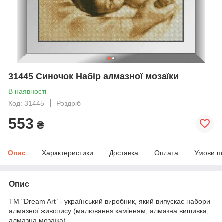
31445 Синочок Набір алмазної мозаїки
В наявності
Код: 31445
Роздріб
553
₴
Опис
Характеристики
Доставка
Оплата
Умови п
Опис
ТМ "Dream Art" - український виробник, який випускає набори
алмазної живопису (малювання камінням, алмазна вишивка,
алмазна мозаїка).