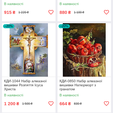
В наявності
В наявності
915
880
₴
₴
1 220 ₴
1 100 ₴
–20%
–20%
КДИ-1044 Набір алмазної
КДИ-0850 Набір алмазної
вишивки Розпяття Ісуса
вишивки Натюрморт з
Христа
гранатом
В наявності
В наявності
1 200
664
₴
₴
1 500 ₴
830 ₴