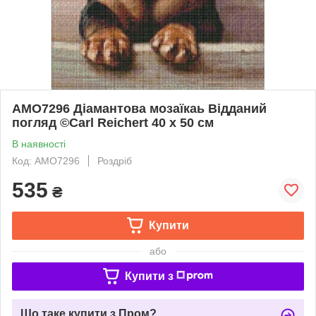
AMO7296 Діамантова мозаїкаь Відданий
погляд ©Carl Reichert 40 х 50 см
В наявності
Код: AMO7296
Роздріб
535
₴
Купити
або
Купити з
Що таке купити з Пром?