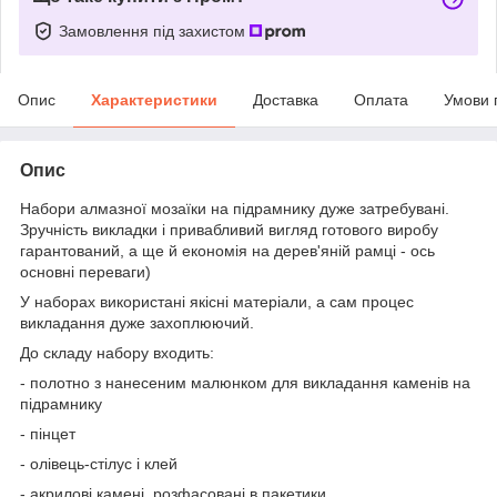
Замовлення під захистом
Опис
Характеристики
Доставка
Оплата
Умови 
Опис
Набори алмазної мозаїки на підрамнику дуже затребувані.
Зручність викладки і привабливий вигляд готового виробу
гарантований, а ще й економія на дерев'яній рамці - ось
основні переваги)
У наборах використані якісні матеріали, а сам процес
викладання дуже захоплюючий.
До складу набору входить:
- полотно з нанесеним малюнком для викладання каменів на
підрамнику
- пінцет
- олівець-стілус і клей
- акрилові камені, розфасовані в пакетики.