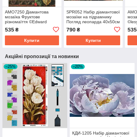
AMO7250 Діамантова
SPR052 Набір діамантової
AMO
мозаїка Фруктове
мозаїки на підрамнику
моза
різномаїття ©Edward
Погляд леопарда 40х50см
©les
Ladell 40 х 50 см
50 с
535
790
535
₴
₴
Купити
Купити
Акційні пропозиції та новинки
–25%
–20%
КДИ-1205 Набір діамантової