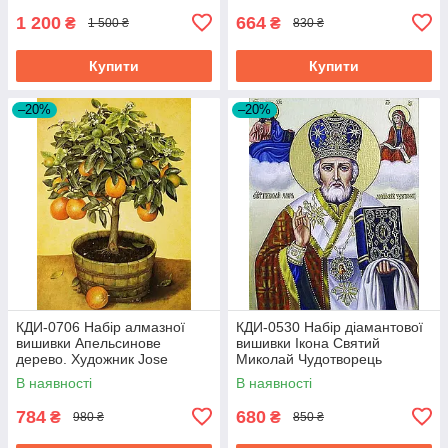
1 200
664
₴
₴
1 500 ₴
830 ₴
Купити
Купити
–20%
–20%
КДИ-0706 Набір алмазної
КДИ-0530 Набір діамантової
вишивки Апельсинове
вишивки Ікона Святий
дерево. Художник Jоse
Миколай Чудотворець
Escofet
В наявності
В наявності
784
680
₴
₴
980 ₴
850 ₴