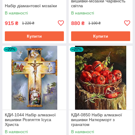
вишивки-мозаїки Чарівність
Набір діамантової мозаїки
світла
В наявності
В наявності
915
880
₴
₴
1 220 ₴
1 100 ₴
Купити
Купити
–20%
–20%
КДИ-1044 Набір алмазної
КДИ-0850 Набір алмазної
вишивки Розпяття Ісуса
вишивки Натюрморт з
Христа
гранатом
В наявності
В наявності