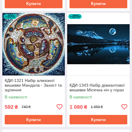
Купити
Купити
–20%
–20%
КДИ-1321 Набір алмазної
вишивки Мандала - Захист та
КДИ-1343 Набір діамантової
зцілення
вишивки Місячна ніч у горах
В наявності
В наявності
592
1 080
₴
₴
740 ₴
1 350 ₴
Купити
Купити