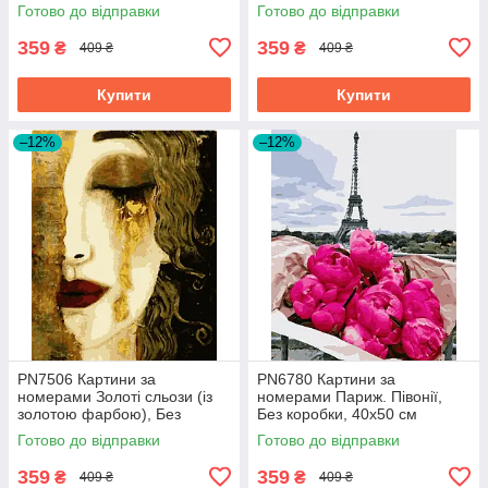
Готово до відправки
Готово до відправки
359
359
₴
₴
409 ₴
409 ₴
Купити
Купити
–12%
–12%
PN7506 Картини за
PN6780 Картини за
номерами Золоті сльози (із
номерами Париж. Півонії,
золотою фарбою), Без
Без коробки, 40х50 см
коробки, 40х50 см
Готово до відправки
Готово до відправки
359
359
₴
₴
409 ₴
409 ₴