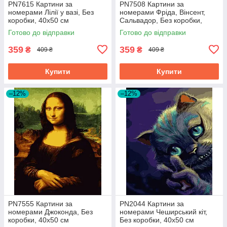
PN7615 Картини за
PN7508 Картини за
номерами Лілії у вазі, Без
номерами Фріда, Вінсент,
коробки, 40х50 см
Сальвадор, Без коробки,
40х50 см
Готово до відправки
Готово до відправки
359
359
₴
₴
409 ₴
409 ₴
Купити
Купити
–12%
–12%
PN7555 Картини за
PN2044 Картини за
номерами Джоконда, Без
номерами Чеширський кіт,
коробки, 40х50 см
Без коробки, 40х50 см