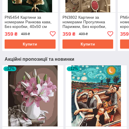
PN5454 Картини за
PN3802 Картини за
PN64
номерами Ранкова кава,
номерами Прогулянка
номе
Без коробки, 40х50 см
Парижем, Без коробки,
коро
40х50 см
359
359
359
₴
₴
409 ₴
409 ₴
Купити
Купити
Акційні пропозиції та новинки
–12%
–12%