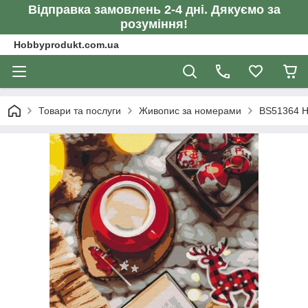
Відправка замовлень 2-4 дні. Дякуємо за
розуміння!
Hobbyprodukt.com.ua
Товари та послуги
Живопис за номерами
BS51364 Н