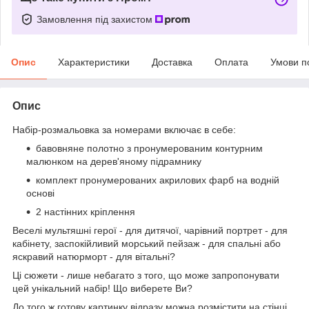
Замовлення під захистом
Опис
Характеристики
Доставка
Оплата
Умови п
Опис
Набір-розмальовка за номерами включає в себе:
бавовняне полотно з пронумерованим контурним
малюнком на дерев'яному підрамнику
комплект пронумерованих акрилових фарб на водній
основі
2 настінних кріплення
Веселі мультяшні герої - для дитячої, чарівний портрет - для
кабінету, заспокійливий морський пейзаж - для спальні або
яскравий натюрморт - для вітальні?
Ці сюжети - лише небагато з того, що може запропонувати
цей унікальний набір! Що виберете Ви?
До того ж готову картинку відразу можна розмістити на стінці