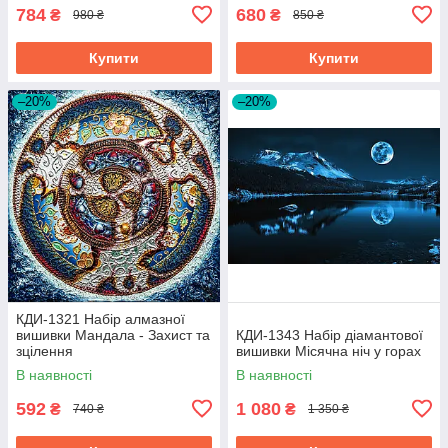
784
680
₴
₴
980 ₴
850 ₴
Купити
Купити
–20%
–20%
КДИ-1321 Набір алмазної
вишивки Мандала - Захист та
КДИ-1343 Набір діамантової
зцілення
вишивки Місячна ніч у горах
В наявності
В наявності
592
1 080
₴
₴
740 ₴
1 350 ₴