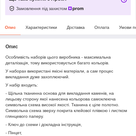
Замовлення під захистом
Опис
Характеристики
Доставка
Оплата
Умови п
Опис
Особливість наборів цього виробника - максимальна
деталізація, тому використовується багато кольорів.
У наборах використані якісні матеріали, а сам процес
викладання дуже захоплюючий.
У набір входить:
- Щільна тканинна основа для викладання каменів, на
лицьову сторону якої нанесена кольорова самоклеюча
символьна схема високої якості. Тканина є ціле полотно.
Символьна схема зверху покрита клейової плівкою і листком
глянцевого паперу.
- Ключ до схеми і докладна інструкція,
- Пінцет,