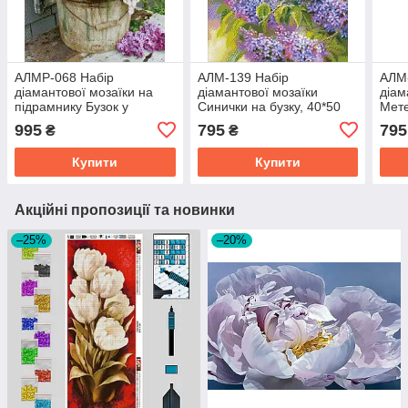
АЛМР-068 Набір
АЛМ-139 Набір
АЛМ
діамантової мозаїки на
діамантової мозаїки
діам
підрамнику Бузок у
Синички на бузку, 40*50
Мете
відерці, 40*50 см
см, Ні
Ні
995
795
795
₴
₴
Купити
Купити
Акційні пропозиції та новинки
–25%
–20%