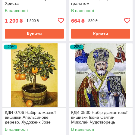
Христа
гранатом
В наявності
В наявності
1 200
664
₴
₴
1 500 ₴
830 ₴
Купити
Купити
–20%
–20%
КДИ-0706 Набір алмазної
КДИ-0530 Набір діамантової
вишивки Апельсинове
вишивки Ікона Святий
дерево. Художник Jоse
Миколай Чудотворець
Escofet
В наявності
В наявності