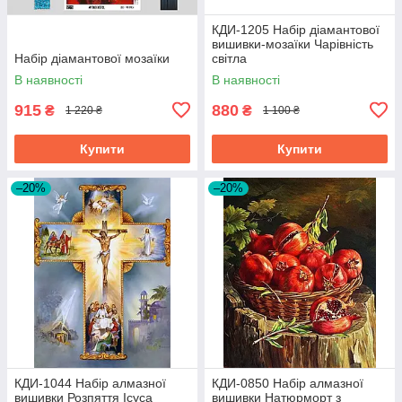
КДИ-1205 Набір діамантової
вишивки-мозаїки Чарівність
Набір діамантової мозаїки
світла
В наявності
В наявності
915
880
₴
₴
1 220 ₴
1 100 ₴
Купити
Купити
–20%
–20%
КДИ-1044 Набір алмазної
КДИ-0850 Набір алмазної
вишивки Розпяття Ісуса
вишивки Натюрморт з