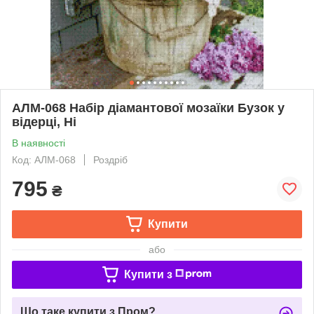
АЛМ-068 Набір діамантової мозаїки Бузок у
відерці, Ні
В наявності
Код: АЛМ-068
Роздріб
795
₴
Купити
або
Купити з
Що таке купити з Пром?