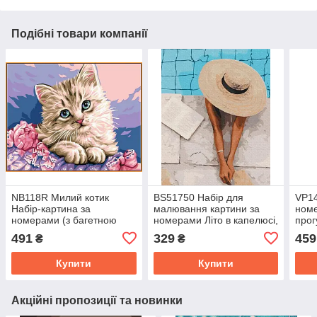
Подібні товари компанії
NB118R Милий котик
BS51750 Набір для
VP14
Набір-картина за
малювання картини за
ном
номерами (з багетною
номерами Літо в капелюсі,
прог
рамкою), В картонній
Без коробки
50 с
491
329
459
₴
₴
коробці
Купити
Купити
Акційні пропозиції та новинки