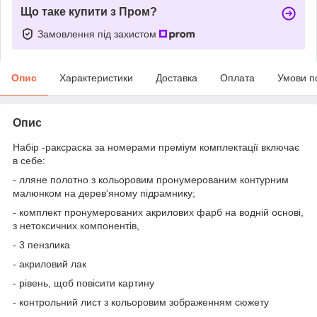
Що таке купити з Пром?
Замовлення під захистом
Опис
Характеристики
Доставка
Оплата
Умови п
Опис
Набір -раксраска за номерами преміум комплектації включає
в себе:
- лляне полотно з кольоровим пронумерованим контурним
малюнком на дерев'яному підрамнику;
- комплект пронумерованих акрилових фарб на водній основі,
з нетоксичних компонентів,
- 3 пензлика
- акриловий лак
- рівень, щоб повісити картину
- контрольний лист з кольоровим зображенням сюжету