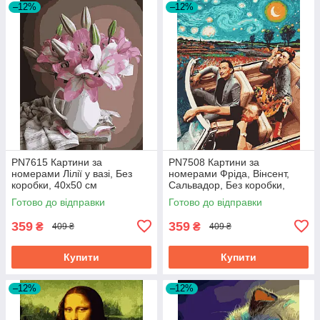
–12%
–12%
PN7615 Картини за
PN7508 Картини за
номерами Лілії у вазі, Без
номерами Фріда, Вінсент,
коробки, 40х50 см
Сальвадор, Без коробки,
40х50 см
Готово до відправки
Готово до відправки
359
359
₴
₴
409 ₴
409 ₴
Купити
Купити
–12%
–12%