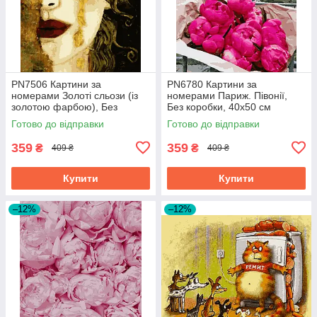
PN7506 Картини за
PN6780 Картини за
номерами Золоті сльози (із
номерами Париж. Півонії,
золотою фарбою), Без
Без коробки, 40х50 см
коробки, 40х50 см
Готово до відправки
Готово до відправки
359
359
₴
₴
409 ₴
409 ₴
Купити
Купити
–12%
–12%