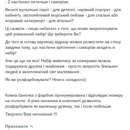
- 2 настінних петельки і саморізи.
Веселі мультяшні герої - для дитячої, чарівний портрет - для
кабінету, заспокійливий морський пейзаж - для спальні або
яскравий натюрморт - для вітальні?
Ці сюжети - лише небагато з того, що може запропонувати
цей унікальний набір! Що виберете Ви?
До того ж готову картинку відразу можна розмістити на стінці
завдяки тому, що настінне кріплення і саморізи входять в
набір!
Але це ще не все! Набір живопису за номерами можна
подарувати друзям і знайомим - просто запросіть близьких
людей в захоплюючий світ малювання.
Як же розфарбовувати? Нічого складного)
Кожна баночка з фарбою пронумерована і відповідає номеру
на полотні. А різні пензлики в комплекті дозволять
розфарбувати як маленьку ділянку, так і поле побільше.
Творчого Вам натхнення !!!
Приховати