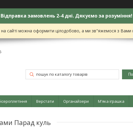
Відправка замовлень 2-4 дні. Дякуємо за розуміння!
я на сайті можна оформити цілодобово, а ми зв"яжемося з Вами
6
По
бісероплетіння
Верстати
Органайзери
М'яка іграшка
ами Парад куль