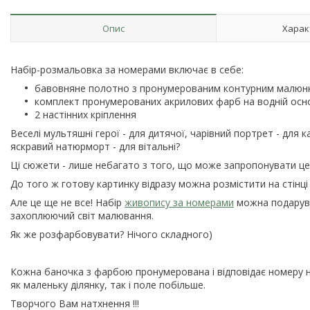
Опис
Харак
Набір-розмальовка за номерами включає в себе:
бавовняне полотно з пронумерованим контурним малюнк
комплект пронумерованих акрилових фарб на водній осн
2 настінних кріплення
Веселі мультяшні герої - для дитячої, чарівний портрет - для 
яскравий натюрморт - для вітальні?
Ці сюжети - лише небагато з того, що може запропонувати це
До того ж готову картинку відразу можна розмістити на стінці 
Але це ще не все! Набір
живопису за номерами
можна подарува
захоплюючий світ малювання.
Як же розфарбовувати? Нічого складного)
Кожна баночка з фарбою пронумерована і відповідає номеру на
як маленьку ділянку, так і поле побільше.
Творчого Вам натхнення !!!