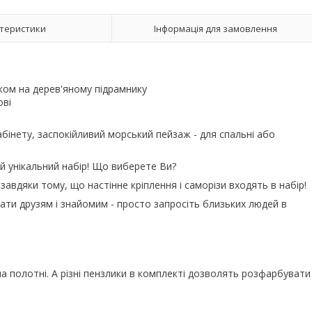
теристики
Інформація для замовлення
ом на дерев'яному підрамнику
ові
кабінету, заспокійливий морський пейзаж - для спальні або
й унікальний набір! Що виберете Ви?
завдяки тому, що настінне кріплення і саморізи входять в набір!
ти друзям і знайомим - просто запросіть близьких людей в
 полотні. А різні пензлики в комплекті дозволять розфарбувати