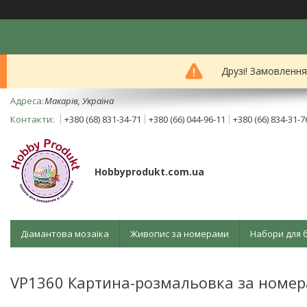
Друзі! Замовленн
Mакарів, Україна
+380 (68) 831-34-71
+380 (66) 044-96-11
+380 (66) 834-31-7
Hobbyprodukt.com.ua
Діамантова мозаїка
Живопис за номерами
Набори для 
VP1360 Картина-розмальовка за номер