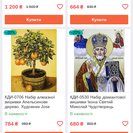
1 200
664
₴
₴
1 500 ₴
830 ₴
Купити
Купити
–20%
–20%
КДИ-0706 Набір алмазної
КДИ-0530 Набір діамантової
вишивки Апельсинове
вишивки Ікона Святий
дерево. Художник Jоse
Миколай Чудотворець
Escofet
В наявності
В наявності
784
680
₴
₴
980 ₴
850 ₴