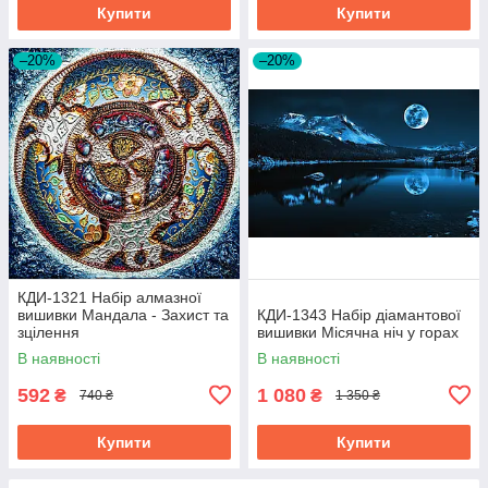
Купити
Купити
–20%
–20%
КДИ-1321 Набір алмазної
вишивки Мандала - Захист та
КДИ-1343 Набір діамантової
зцілення
вишивки Місячна ніч у горах
В наявності
В наявності
592
1 080
₴
₴
740 ₴
1 350 ₴
Купити
Купити