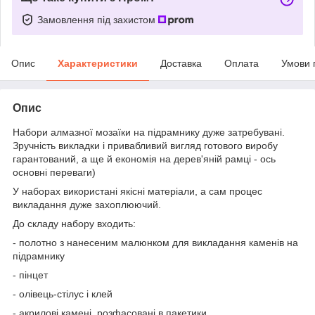
Замовлення під захистом
Опис
Характеристики
Доставка
Оплата
Умови 
Опис
Набори алмазної мозаїки на підрамнику дуже затребувані.
Зручність викладки і привабливий вигляд готового виробу
гарантований, а ще й економія на дерев'яній рамці - ось
основні переваги)
У наборах використані якісні матеріали, а сам процес
викладання дуже захоплюючий.
До складу набору входить:
- полотно з нанесеним малюнком для викладання каменів на
підрамнику
- пінцет
- олівець-стілус і клей
- акрилові камені, розфасовані в пакетики.