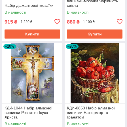
вишивки-мозаїки Чарівність
Набір діамантової мозаїки
світла
В наявності
В наявності
915
880
₴
₴
1 220 ₴
1 100 ₴
Купити
Купити
–20%
–20%
КДИ-1044 Набір алмазної
КДИ-0850 Набір алмазної
вишивки Розпяття Ісуса
вишивки Натюрморт з
Христа
гранатом
В наявності
В наявності