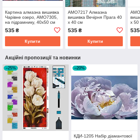
Картина алмазна вишивка
AMO7217 Алмазна
AMO
Чарівне озеро, AMO7305,
вишивка Вечірня Прага 40
виши
на підрамнику, 40х50 см
х 40 см
х 50
535
535
535
₴
₴
Купити
Купити
Акційні пропозиції та новинки
–25%
–20%
КДИ-1205 Набір діамантової