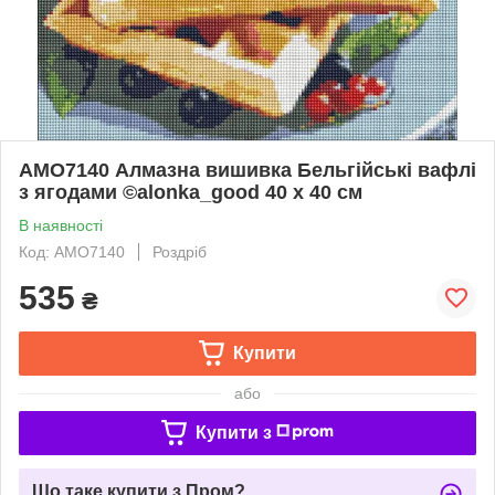
AMO7140 Алмазна вишивка Бельгійські вафлі
з ягодами ©alonka_good 40 х 40 см
В наявності
Код: AMO7140
Роздріб
535
₴
Купити
або
Купити з
Що таке купити з Пром?