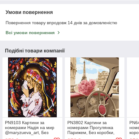
Умови повернення
Повернення товару впродовж 14 днів за домовленістю
Всі умови повернення
Подібні товари компанії
PN9103 Картини за
PN3802 Картини за
PN64
номерами Надія на мир
номерами Прогулянка
номе
@maryzueva_art, Без
Парижем, Без коробки,
коро
коробки, 40х50 см
40х50 см