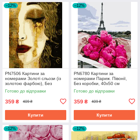
–12%
–12%
PN7506 Картини за
PN6780 Картини за
номерами Золоті сльози (із
номерами Париж. Півонії,
золотою фарбою), Без
Без коробки, 40х50 см
коробки, 40х50 см
Готово до відправки
Готово до відправки
359
359
₴
₴
409 ₴
409 ₴
Купити
Купити
–12%
–12%