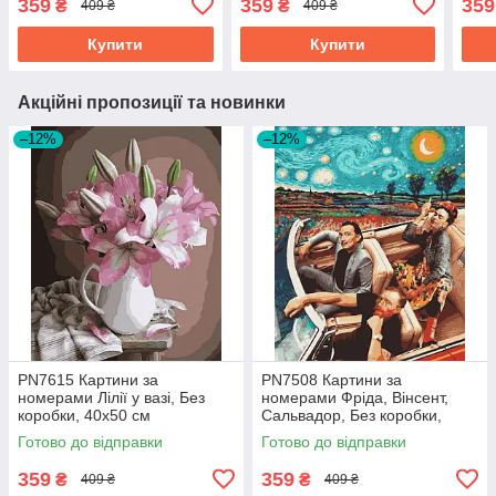
359
359
359
₴
₴
409 ₴
409 ₴
Купити
Купити
Акційні пропозиції та новинки
–12%
–12%
PN7615 Картини за
PN7508 Картини за
номерами Лілії у вазі, Без
номерами Фріда, Вінсент,
коробки, 40х50 см
Сальвадор, Без коробки,
40х50 см
Готово до відправки
Готово до відправки
359
359
₴
₴
409 ₴
409 ₴