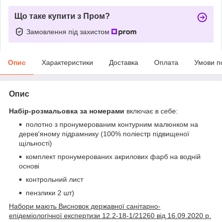
Що таке купити з Пром?
Замовлення під захистом
Опис
Характеристики
Доставка
Оплата
Умови п
Опис
Набір-розмальовка за номерами
включає в себе:
полотно з пронумерованим контурним малюнком на
дерев'яному підрамнику (100% поліестр підвищеної
щільності)
комплект пронумерованих акрилових фарб на водній
основі
контрольний лист
пензлики 2 шт)
Набори мають Висновок державної санітарно-
епідеміологічної експертизи 12.2-18-1/21260 від 16.09.2020 р.