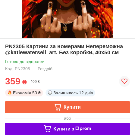
PN2305 Картини за номерами Непереможна
@katiewatersell_art, Без коробки, 40х50 см
Готово до відправки
Код: PN2305
Роздріб
359
₴
409 ₴
Економія
50 ₴
Залишилось
12 днів
Купити
або
Купити з