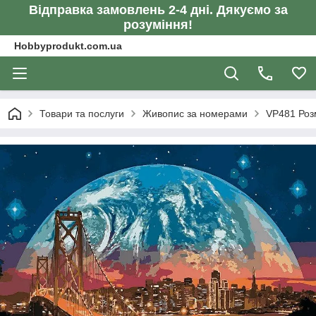
Відправка замовлень 2-4 дні. Дякуємо за
розуміння!
Hobbyprodukt.com.ua
Товари та послуги
Живопис за номерами
VP481 Роз