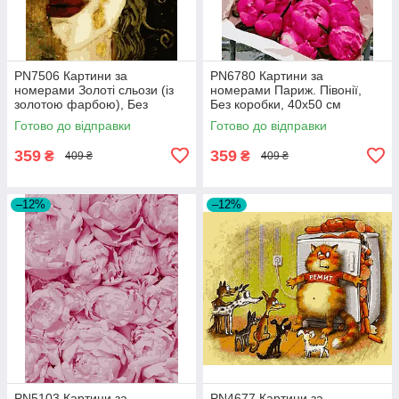
PN7506 Картини за
PN6780 Картини за
номерами Золоті сльози (із
номерами Париж. Півонії,
золотою фарбою), Без
Без коробки, 40х50 см
коробки, 40х50 см
Готово до відправки
Готово до відправки
359
359
₴
₴
409 ₴
409 ₴
–12%
–12%
PN5103 Картини за
PN4677 Картини за