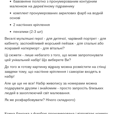
бавовняне полотно з пронумерованим контурним
малюнком на дерев'яному підрамнику
комплект пронумерованих акрилових фарб на водній
основі
2 настінних кріплення
пензлики (2-3 шт)
Веселі мультяшні герої - для дитячої, чарівний портрет - для
кабінету, заспокійливий морський пейзаж - для спальні або
яскравий натюрморт - для вітальні?
Ці сюжети - лише небагато з того, що може запропонувати
цей унікальний набір! Що виберете Ви?
До того ж готову картинку відразу можна розмістити на стінці
завдяки тому, що настінне кріплення і саморізи входять в
набір!
Але це ще не все! Набір живопису за номерами можна
подарувати друзям і знайомим - просто запросіть близьких
людей в захоплюючий світ малювання.
Як же розфарбовувати? Нічого складного)
Кожна баночка з фарбою пронумерована і відповідає номеру