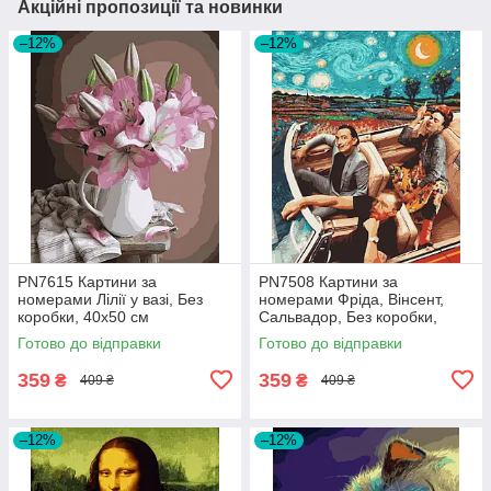
Акційні пропозиції та новинки
–12%
–12%
PN7615 Картини за
PN7508 Картини за
номерами Лілії у вазі, Без
номерами Фріда, Вінсент,
коробки, 40х50 см
Сальвадор, Без коробки,
40х50 см
Готово до відправки
Готово до відправки
359
359
₴
₴
409 ₴
409 ₴
–12%
–12%