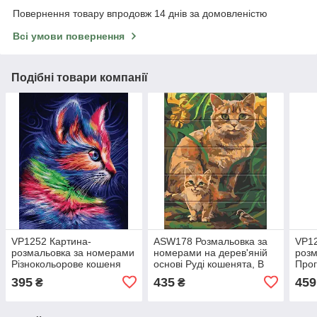
Повернення товару впродовж 14 днів за домовленістю
Всі умови повернення
Подібні товари компанії
VP1252 Картина-
ASW178 Розмальовка за
VP12
розмальовка за номерами
номерами на дерев'яній
розм
Різнокольорове кошеня
основі Руді кошенята, В
Прог
картонній коробці
395
435
459
₴
₴