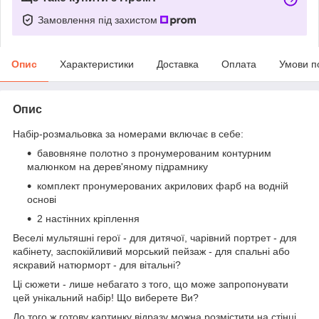
Замовлення під захистом
Опис
Характеристики
Доставка
Оплата
Умови п
Опис
Набір-розмальовка за номерами включає в себе:
бавовняне полотно з пронумерованим контурним
малюнком на дерев'яному підрамнику
комплект пронумерованих акрилових фарб на водній
основі
2 настінних кріплення
Веселі мультяшні герої - для дитячої, чарівний портрет - для
кабінету, заспокійливий морський пейзаж - для спальні або
яскравий натюрморт - для вітальні?
Ці сюжети - лише небагато з того, що може запропонувати
цей унікальний набір! Що виберете Ви?
До того ж готову картинку відразу можна розмістити на стінці