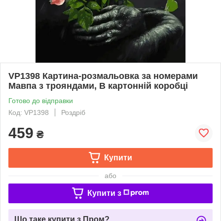
VP1398 Картина-розмальовка за номерами
Мавпа з трояндами, В картонній коробці
Готово до відправки
Код: VP1398
Роздріб
459
₴
Купити
або
Купити з
Що таке купити з Пром?