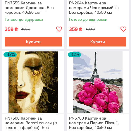
PN7555 Картини за
PN2044 Картини за
номерами Джоконда, Без
номерами Чеширський кіт,
коробки, 40х50 см
Без коробки, 40х50 см
Готово до відправки
Готово до відправки
359
359
₴
₴
409 ₴
409 ₴
Купити
Купити
–12%
–12%
PN7506 Картини за
PN6780 Картини за
номерами Золоті сльози (із
номерами Париж. Півонії,
золотою фарбою), Без
Без коробки, 40х50 см