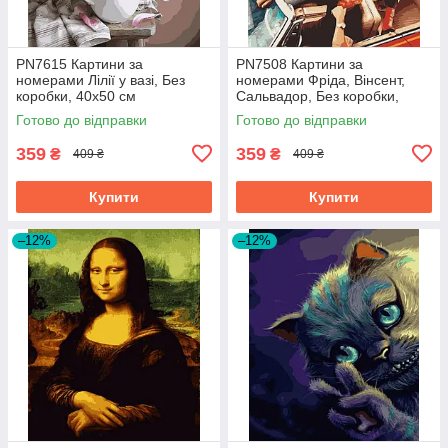
PN7615 Картини за
PN7508 Картини за
номерами Лілії у вазі, Без
номерами Фріда, Вінсент,
коробки, 40х50 см
Сальвадор, Без коробки,
40х50 см
Готово до відправки
Готово до відправки
359
359
₴
₴
409 ₴
409 ₴
Купити
Купити
–12%
–12%