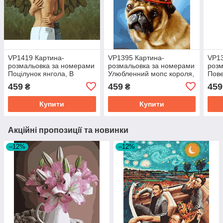
VP1419 Картина-
VP1395 Картина-
VP13
розмальовка за номерами
розмальовка за номерами
розм
Поцілунок янгола, В
Улюбленний мопс короля,
Пове
картонній коробці
В картонній коробці
карт
459
459
459
₴
₴
Купити
Купити
Акційні пропозиції та новинки
–12%
–12%