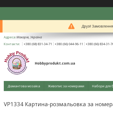
Друзі! Замовленн
Mакарів, Україна
+380 (68) 831-34-71
+380 (66) 044-96-11
+380 (66) 834-31-7
Hobbyprodukt.com.ua
Діамантова мозаїка
Живопис за номерами
Набори для 
VP1334 Картина-розмальовка за номера