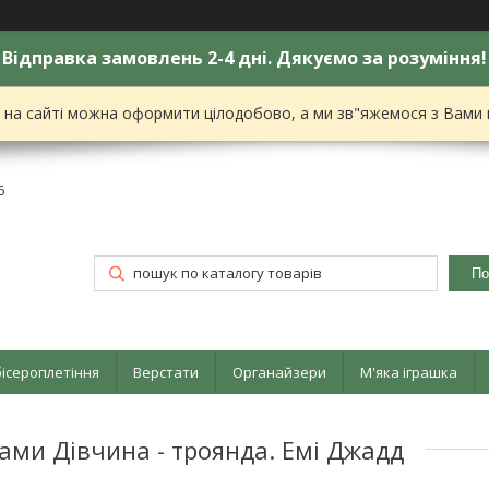
Відправка замовлень 2-4 дні. Дякуємо за розуміння!
я на сайті можна оформити цілодобово, а ми зв"яжемося з Вами
6
По
бісероплетіння
Верстати
Органайзери
М'яка іграшка
ми Дівчина - троянда. Емі Джадд