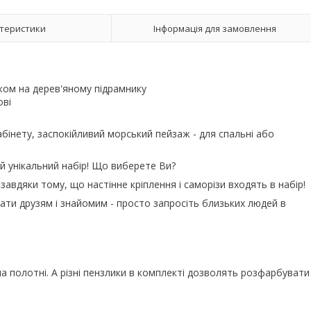
теристики
Інформація для замовлення
ом на дерев'яному підрамнику
ові
кабінету, заспокійливий морський пейзаж - для спальні або
й унікальний набір! Що виберете Ви?
завдяки тому, що настінне кріплення і саморізи входять в набір!
ати друзям і знайомим - просто запросіть близьких людей в
 полотні. А різні пензлики в комплекті дозволять розфарбувати