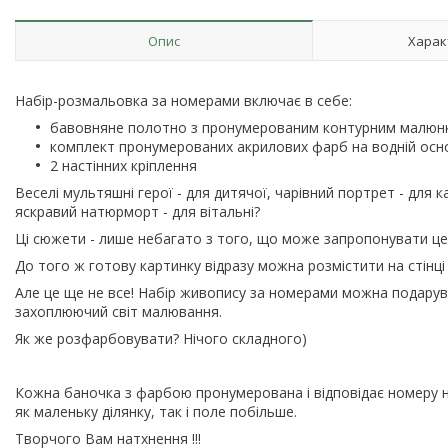
Опис
Харак
Набір-розмальовка за номерами включає в себе:
бавовняне полотно з пронумерованим контурним малюнк
комплект пронумерованих акрилових фарб на водній осн
2 настінних кріплення
Веселі мультяшні герої - для дитячої, чарівний портрет - для 
яскравий натюрморт - для вітальні?
Ці сюжети - лише небагато з того, що може запропонувати це
До того ж готову картинку відразу можна розмістити на стінці 
Але це ще не все! Набір живопису за номерами можна подарув
захоплюючий світ малювання.
Як же розфарбовувати? Нічого складного)
Кожна баночка з фарбою пронумерована і відповідає номеру на
як маленьку ділянку, так і поле побільше.
Творчого Вам натхнення !!!