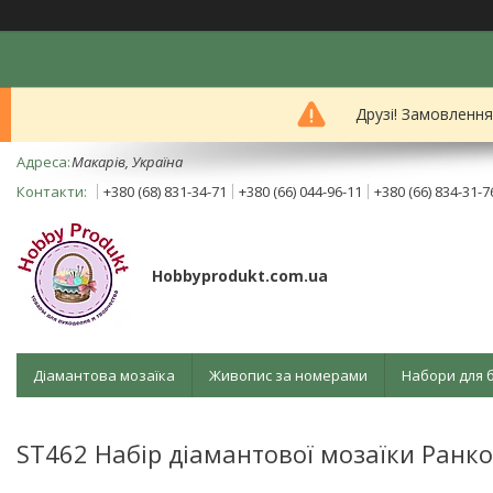
Друзі! Замовленн
Mакарів, Україна
+380 (68) 831-34-71
+380 (66) 044-96-11
+380 (66) 834-31-7
Hobbyprodukt.com.ua
Діамантова мозаїка
Живопис за номерами
Набори для 
ST462 Набір діамантової мозаїки Ранко