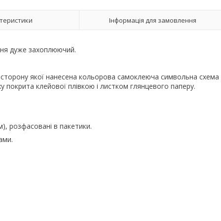
теристики
Інформація для замовлення
ання дуже захоплюючий.
у сторону якої нанесена кольорова самоклеюча символьна схема
ху покрита клейової плівкою і листком глянцевого паперу.
м), розфасовані в пакетики.
ами.