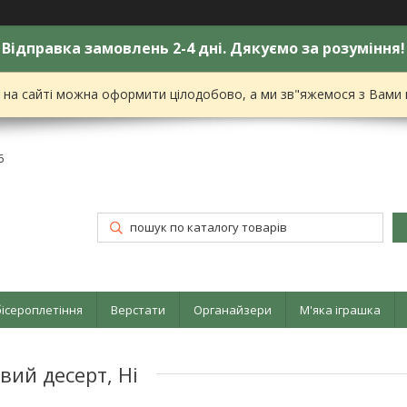
Відправка замовлень 2-4 дні. Дякуємо за розуміння!
я на сайті можна оформити цілодобово, а ми зв"яжемося з Вами
6
бісероплетіння
Верстати
Органайзери
М'яка іграшка
вий десерт, Ні