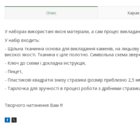
Опис
Харак
У наборах використані якісні матеріали, а сам процес виклад
У набір входить:
- Щільна тканинна основа для викладання каменів, на лицьов
високої якості. Тканина є ціле полотно. Символьна схема звер
- Ключ до схеми і докладна інструкція,
- Пінцет,
- Пластикові квадратні знизу стразики (розмір приблизно 2,5 м
- Тарілочка для зручності в процесі роботи з дрібними стразик
Творчого натхнення Вам !!!