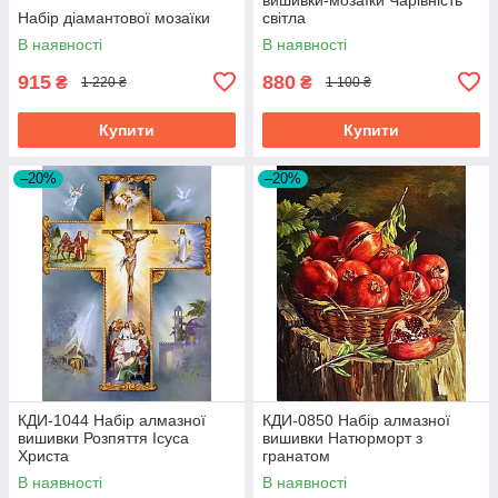
Набір діамантової мозаїки
світла
В наявності
В наявності
915
880
₴
₴
1 220 ₴
1 100 ₴
Купити
Купити
–20%
–20%
КДИ-1044 Набір алмазної
КДИ-0850 Набір алмазної
вишивки Розпяття Ісуса
вишивки Натюрморт з
Христа
гранатом
В наявності
В наявності