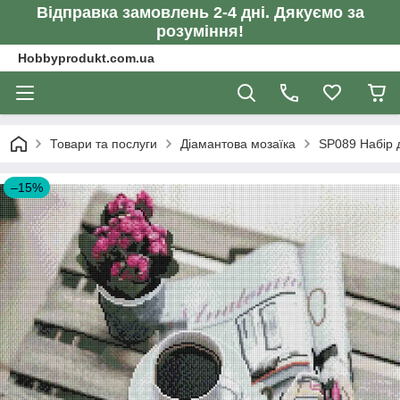
Відправка замовлень 2-4 дні. Дякуємо за
розуміння!
Hobbyprodukt.com.ua
Товари та послуги
Діамантова мозаїка
SP089 Набір д
–15%