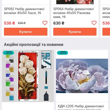
SP092 Набір діамантової
SP064 Набір діамантової
SP04
мозаїки 40х50 Хаскі, Ні
мозаїки 40х50 Ранкова
моза
кава, Ні
немо
536
630
536
₴
₴
630 ₴
Купити
Купити
Акційні пропозиції та новинки
–25%
–20%
КДИ-1205 Набір діамантової
вишивки-мозаїки Чарівність