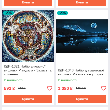
Купити
Купити
–20%
–20%
КДИ-1321 Набір алмазної
вишивки Мандала - Захист та
КДИ-1343 Набір діамантової
зцілення
вишивки Місячна ніч у горах
В наявності
В наявності
592
1 080
₴
₴
740 ₴
1 350 ₴
Купити
Купити