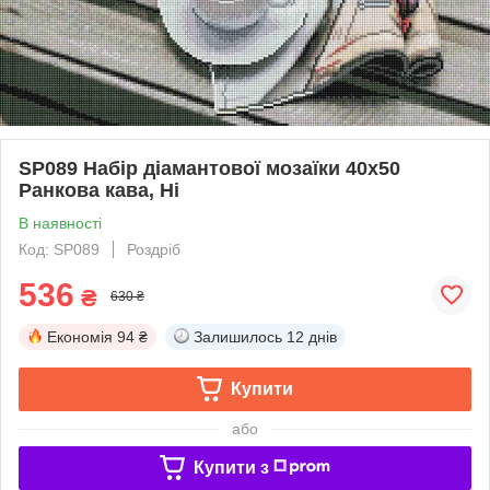
SP089 Набір діамантової мозаїки 40х50
Ранкова кава, Ні
В наявності
Код: SP089
Роздріб
536
₴
630 ₴
Економія
94 ₴
Залишилось
12 днів
Купити
або
Купити з