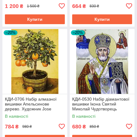
1 200
664
₴
₴
1 500 ₴
830 ₴
Купити
Купити
–20%
–20%
КДИ-0706 Набір алмазної
КДИ-0530 Набір діамантової
вишивки Апельсинове
вишивки Ікона Святий
дерево. Художник Jоse
Миколай Чудотворець
Escofet
В наявності
В наявності
784
680
₴
₴
980 ₴
850 ₴