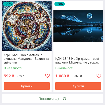
–20%
–20%
КДИ-1321 Набір алмазної
вишивки Мандала - Захист та
КДИ-1343 Набір діамантової
зцілення
вишивки Місячна ніч у горах
В наявності
В наявності
592
1 080
₴
₴
740 ₴
1 350 ₴
Купити
Купити
Показати ще