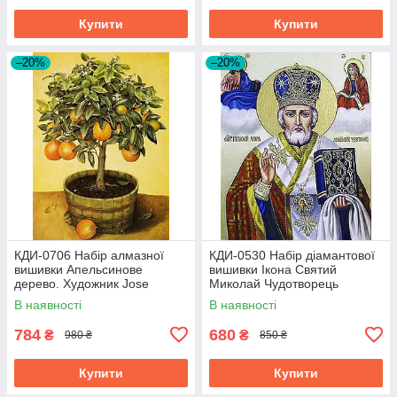
Купити
Купити
–20%
–20%
КДИ-0706 Набір алмазної
КДИ-0530 Набір діамантової
вишивки Апельсинове
вишивки Ікона Святий
дерево. Художник Jоse
Миколай Чудотворець
Escofet
В наявності
В наявності
784
680
₴
₴
980 ₴
850 ₴
Купити
Купити