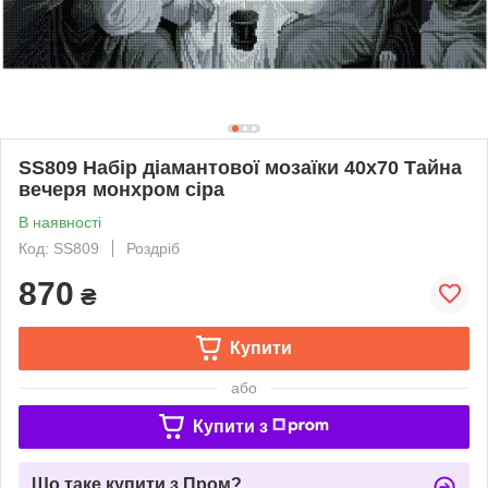
SS809 Набір діамантової мозаїки 40х70 Тайна
вечеря монхром сіра
В наявності
Код: SS809
Роздріб
870
₴
Купити
або
Купити з
Що таке купити з Пром?