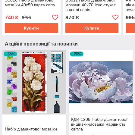
мозаїки 40х50 карта світу
мозаїки 40х70 Ісус стукає
діам
в двері сепія
вече
740
870
995
₴
₴
870 ₴
Купити
Купити
Акційні пропозиції та новинки
–25%
–20%
КДИ-1205 Набір діамантової
вишивки-мозаїки Чарівність
Набір діамантової мозаїки
світла