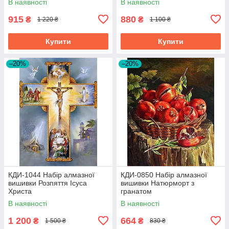
В наявності
В наявності
915
880
₴
₴
1 220 ₴
1 100 ₴
Купити
Купити
–20%
–20%
КДИ-1044 Набір алмазної
КДИ-0850 Набір алмазної
вишивки Розпяття Ісуса
вишивки Натюрморт з
Христа
гранатом
В наявності
В наявності
1 200
664
₴
₴
1 500 ₴
830 ₴