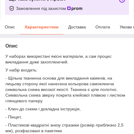
Замовлення під захистом
Опис
Характеристики
Доставка
Оплата
Умови 
Опис
У наборах використані якісні матеріали, а сам процес
викладання дуже захоплюючий.
У набір входить:
- Щільна тканинна основа для викладання каменів, на
лицьову сторону якої нанесена кольорова самоклеюча
символьна схема високої якості. Тканина є ціле полотно.
Символьна схема зверху покрита клейової плівкою і листком
глянцевого паперу.
- Ключ до схеми і докладна інструкція,
- Пінцет,
- Пластикові квадратні знизу стразики (розмір приблизно 2,5
мм), розфасовані в пакетики.