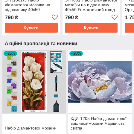
діамантової мозаїки на
мозаїки на підрамнику
моза
підрамнику 40х50
40х50 Романтичний етюд
Орхі
Троянди і Париж
790
790
1 7
₴
₴
Купити
Купити
Акційні пропозиції та новинки
–25%
–20%
КДИ-1205 Набір діамантової
вишивки-мозаїки Чарівність
Набір діамантової мозаїки
світла