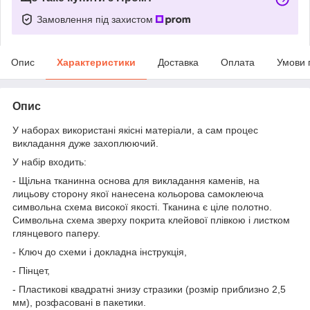
Замовлення під захистом
Опис
Характеристики
Доставка
Оплата
Умови 
Опис
У наборах використані якісні матеріали, а сам процес
викладання дуже захоплюючий.
У набір входить:
- Щільна тканинна основа для викладання каменів, на
лицьову сторону якої нанесена кольорова самоклеюча
символьна схема високої якості. Тканина є ціле полотно.
Символьна схема зверху покрита клейової плівкою і листком
глянцевого паперу.
- Ключ до схеми і докладна інструкція,
- Пінцет,
- Пластикові квадратні знизу стразики (розмір приблизно 2,5
мм), розфасовані в пакетики.