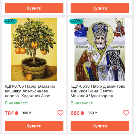
Купити
Купити
–20%
–20%
КДИ-0706 Набір алмазної
КДИ-0530 Набір діамантової
вишивки Апельсинове
вишивки Ікона Святий
дерево. Художник Jоse
Миколай Чудотворець
Escofet
В наявності
В наявності
784
680
₴
₴
980 ₴
850 ₴
Купити
Купити