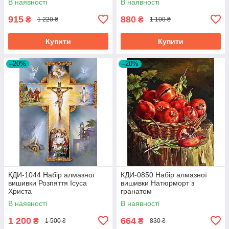
В наявності
В наявності
915
880
₴
₴
1 220 ₴
1 100 ₴
Купити
Купити
–20%
–20%
КДИ-1044 Набір алмазної
КДИ-0850 Набір алмазної
вишивки Розпяття Ісуса
вишивки Натюрморт з
Христа
гранатом
В наявності
В наявності
1 200
664
₴
₴
1 500 ₴
830 ₴