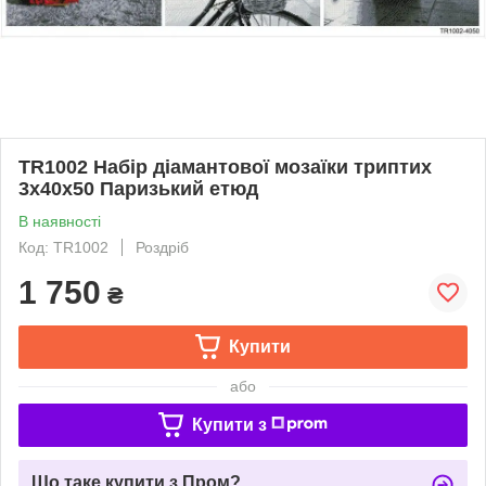
TR1002 Набір діамантової мозаїки триптих
3х40х50 Паризький етюд
В наявності
Код: TR1002
Роздріб
1 750
₴
Купити
або
Купити з
Що таке купити з Пром?