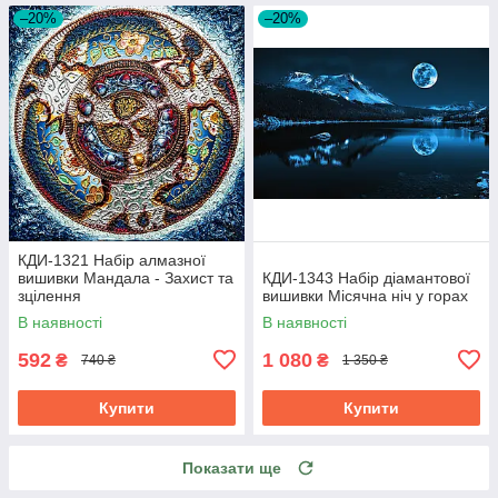
–20%
–20%
КДИ-1321 Набір алмазної
вишивки Мандала - Захист та
КДИ-1343 Набір діамантової
зцілення
вишивки Місячна ніч у горах
В наявності
В наявності
592
1 080
₴
₴
740 ₴
1 350 ₴
Купити
Купити
Показати ще