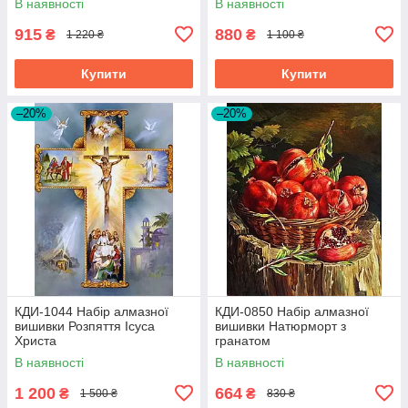
В наявності
В наявності
915
880
₴
₴
1 220 ₴
1 100 ₴
Купити
Купити
–20%
–20%
КДИ-1044 Набір алмазної
КДИ-0850 Набір алмазної
вишивки Розпяття Ісуса
вишивки Натюрморт з
Христа
гранатом
В наявності
В наявності
1 200
664
₴
₴
1 500 ₴
830 ₴