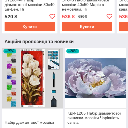
діамантової мозаїки 30х40
мозаїки 40х50 Марія з
моза
Біг-Бен, Ні
немовлям, Ні
кава
520
536
536
₴
₴
630 ₴
Купити
Купити
Акційні пропозиції та новинки
–25%
–20%
КДИ-1205 Набір діамантової
вишивки-мозаїки Чарівність
Набір діамантової мозаїки
світла