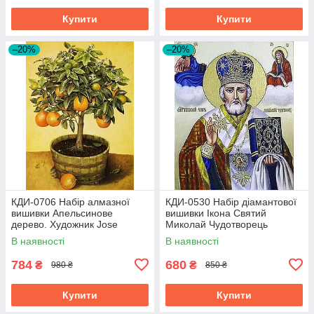
Купити
Купити
–20%
–20%
КДИ-0706 Набір алмазної
КДИ-0530 Набір діамантової
вишивки Апельсинове
вишивки Ікона Святий
дерево. Художник Jоse
Миколай Чудотворець
Escofet
В наявності
В наявності
784
680
₴
₴
980 ₴
850 ₴
Купити
Купити