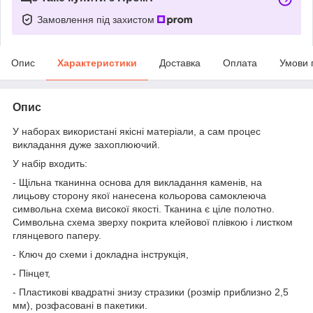
Замовлення під захистом
Опис
Характеристики
Доставка
Оплата
Умови 
Опис
У наборах використані якісні матеріали, а сам процес
викладання дуже захоплюючий.
У набір входить:
- Щільна тканинна основа для викладання каменів, на
лицьову сторону якої нанесена кольорова самоклеюча
символьна схема високої якості. Тканина є ціле полотно.
Символьна схема зверху покрита клейової плівкою і листком
глянцевого паперу.
- Ключ до схеми і докладна інструкція,
- Пінцет,
- Пластикові квадратні знизу стразики (розмір приблизно 2,5
мм), розфасовані в пакетики.