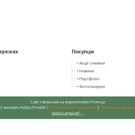
мережах
Покупцю
Акції і знижки
Новини
Портфоліо
Фотогалерея
Сайт створений на маркетплейсі
Prom.ua
Інтернет-магазин Hobby Produkt |
Поскаржитися на контент
|
Політика конфіденц
Select Language
▼