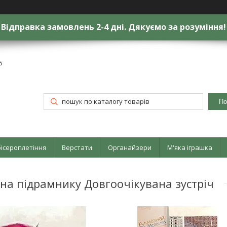
Відправка замовлень 2-4 дні. Дякуємо за розуміння!
6
По
бісероплетіння
Верстати
Органайзери
М'яка іграшка
на підрамнику Довгоочікувана зустріч