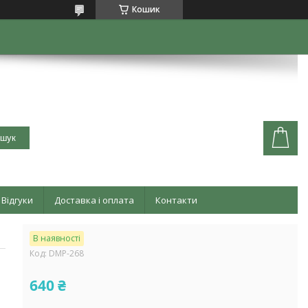
Кошик
шук
Відгуки
Доставка і оплата
Контакти
В наявності
Код:
DMP-268
640 ₴