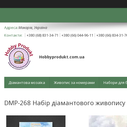
Mакарів, Україна
+380 (68) 831-34-71
+380 (66) 044-96-11
+380 (66) 834-31-7
Hobbyprodukt.com.ua
Діамантова мозаїка
Живопис за номерами
Набори для 
DMP-268 Набір діамантового живопису 