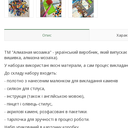
Опис
Харак
ТМ "Алмазная мозаика" - український виробник, який випуска
вишивка, алмазна мозаїка).
У наборах використані якісні матеріали, а сам процес виклад
До складу набору входить:
- полотно з нанесеним малюнком для викладання каменів
- силікон для стілуса,
- інструкція (також і англійською мовою),
- пінцет і олівець-стилус,
- акрилові камені, розфасовані в пакетики.
- тарілочка для зручності в процесі роботи.
Набір упакований в картонну коробку