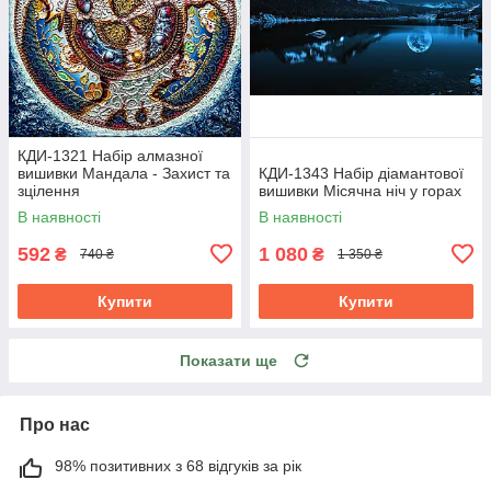
КДИ-1321 Набір алмазної
вишивки Мандала - Захист та
КДИ-1343 Набір діамантової
зцілення
вишивки Місячна ніч у горах
В наявності
В наявності
592
1 080
₴
₴
740 ₴
1 350 ₴
Купити
Купити
Показати ще
Про нас
98% позитивних з 68 відгуків за рік