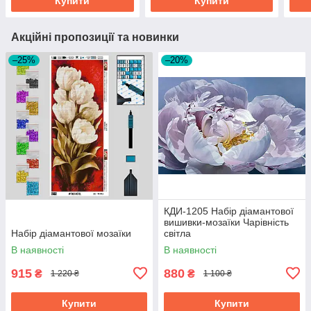
Купити
Купити
Акційні пропозиції та новинки
–25%
–20%
КДИ-1205 Набір діамантової
вишивки-мозаїки Чарівність
Набір діамантової мозаїки
світла
В наявності
В наявності
915
880
₴
₴
1 220 ₴
1 100 ₴
Купити
Купити