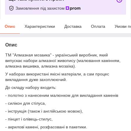
Замовлення під захистом
Опис
Характеристики
Доставка
Оплата
Умови п
Опис
ТМ "Алмазная мозаика" - український виробник, який
випускає набори алмазної живопису (малювання камінням,
алмазна вишивка, алмазна мозаїка).
У наборах використані якісні матеріали, а сам процес
викладання дуже захоплюючий.
До складу набору входить:
- полотно з нанесеним малюнком для викладання каменів
- силікон для стілуса,
- інструкція (також і англійською мовою),
- пінцет і олівець-стилус,
- акрилові камені, розфасовані в пакетики.