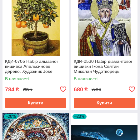
КДИ-0706 Набір алмазної
КДИ-0530 Набір діамантової
вишивки Апельсинове
вишивки Ікона Святий
дерево. Художник Jоse
Миколай Чудотворець
Escofet
В наявності
В наявності
784
680
₴
₴
980 ₴
850 ₴
Купити
Купити
–20%
–20%