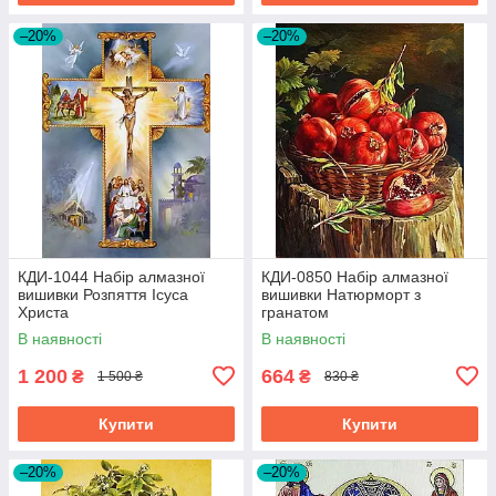
–20%
–20%
КДИ-1044 Набір алмазної
КДИ-0850 Набір алмазної
вишивки Розпяття Ісуса
вишивки Натюрморт з
Христа
гранатом
В наявності
В наявності
1 200
664
₴
₴
1 500 ₴
830 ₴
Купити
Купити
–20%
–20%