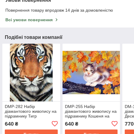
Умови повернення
Повернення товару впродовж 14 днів за домовленістю
Всі умови повернення
Подібні товари компанії
DMP-282 Набір
DMP-255 Набір
DM-1
діамантового живопису на
діамантового живопису на
діам
підрамнику Тигр
підрамнику Кошеня на
Десе
гілочці
640
640
770
₴
₴