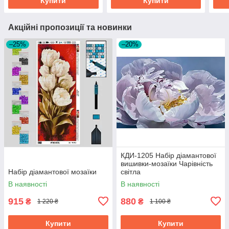
Купити
Купити
Акційні пропозиції та новинки
–25%
–20%
КДИ-1205 Набір діамантової
вишивки-мозаїки Чарівність
Набір діамантової мозаїки
світла
В наявності
В наявності
915
880
₴
₴
1 220 ₴
1 100 ₴
Купити
Купити