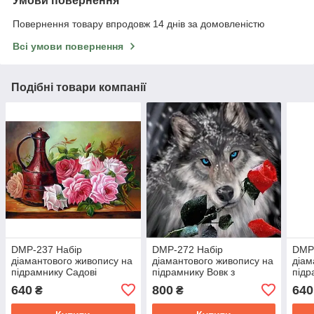
Умови повернення
Повернення товару впродовж 14 днів за домовленістю
Всі умови повернення
Подібні товари компанії
DMP-237 Набір
DMP-272 Набір
DMP
діамантового живопису на
діамантового живопису на
діам
підрамнику Садові
підрамнику Вовк з
підр
троянди
трояндою
Пар
640
800
640
₴
₴