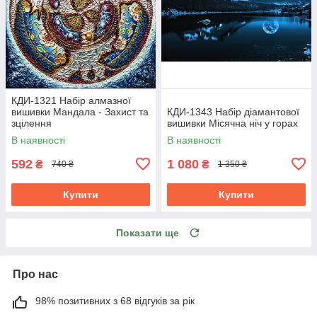
КДИ-1321 Набір алмазної
вишивки Мандала - Захист та
КДИ-1343 Набір діамантової
зцілення
вишивки Місячна ніч у горах
В наявності
В наявності
592
1 080
₴
₴
740 ₴
1 350 ₴
Купити
Купити
Показати ще
Про нас
98% позитивних з 68 відгуків за рік