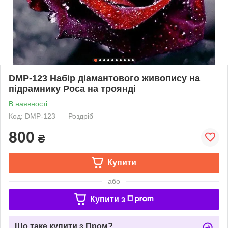
DMP-123 Набір діамантового живопису на
підрамнику Роса на троянді
В наявності
Код: DMP-123
Роздріб
800
₴
Купити
або
Купити з
Що таке купити з Пром?