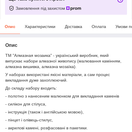
Замовлення під захистом
Опис
Характеристики
Доставка
Оплата
Умови п
Опис
ТМ "Алмазная мозаика" - український виробник, який
випускає набори алмазної живопису (малювання камінням,
алмазна вишивка, алмазна мозаїка).
У наборах використані якісні матеріали, а сам процес
викладання дуже захоплюючий.
До складу набору входить:
- полотно з нанесеним малюнком для викладання каменів
- силікон для стілуса,
- інструкція (також і англійською мовою),
- пінцет і олівець-стилус,
- акрилові камені, розфасовані в пакетики.