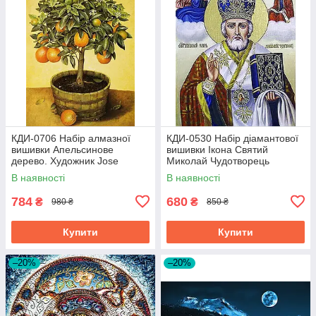
КДИ-0706 Набір алмазної
КДИ-0530 Набір діамантової
вишивки Апельсинове
вишивки Ікона Святий
дерево. Художник Jоse
Миколай Чудотворець
Escofet
В наявності
В наявності
784
680
₴
₴
980 ₴
850 ₴
Купити
Купити
–20%
–20%