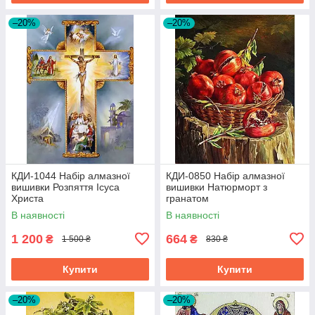
–20%
–20%
КДИ-1044 Набір алмазної
КДИ-0850 Набір алмазної
вишивки Розпяття Ісуса
вишивки Натюрморт з
Христа
гранатом
В наявності
В наявності
1 200
664
₴
₴
1 500 ₴
830 ₴
Купити
Купити
–20%
–20%