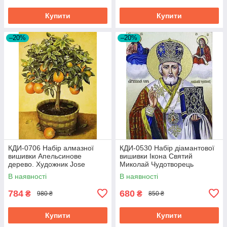
Купити
Купити
–20%
–20%
КДИ-0706 Набір алмазної
КДИ-0530 Набір діамантової
вишивки Апельсинове
вишивки Ікона Святий
дерево. Художник Jоse
Миколай Чудотворець
Escofet
В наявності
В наявності
784
680
₴
₴
980 ₴
850 ₴
Купити
Купити