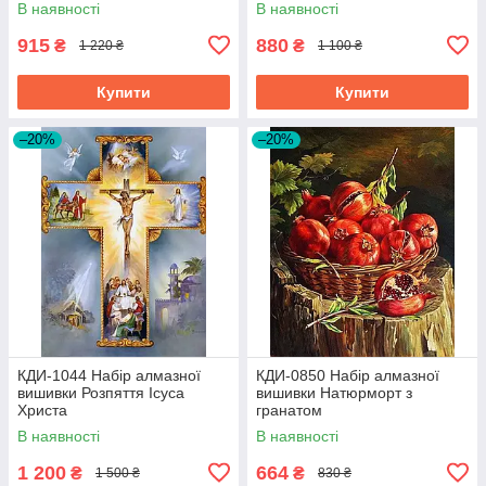
В наявності
В наявності
915
880
₴
₴
1 220 ₴
1 100 ₴
Купити
Купити
–20%
–20%
КДИ-1044 Набір алмазної
КДИ-0850 Набір алмазної
вишивки Розпяття Ісуса
вишивки Натюрморт з
Христа
гранатом
В наявності
В наявності
1 200
664
₴
₴
1 500 ₴
830 ₴