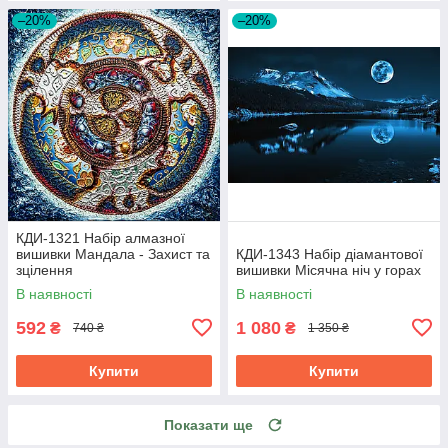
–20%
–20%
КДИ-1321 Набір алмазної
вишивки Мандала - Захист та
КДИ-1343 Набір діамантової
зцілення
вишивки Місячна ніч у горах
В наявності
В наявності
592
1 080
₴
₴
740 ₴
1 350 ₴
Купити
Купити
Показати ще