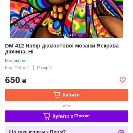
DM-412 Набір діамантової мозаїки Яскрава
дівчина, Ні
В наявності
Код: DM-412
Роздріб
650
₴
Купити
або
Купити з
Що таке купити з Пром?