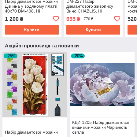
Набір діамантової мозаїки
DM-227 Набір
DM-3
Дівчина у водяному платті
діамантового живопису
моза
40х70 DM-498, Ні
Вино CHABLIS, Ні
кокт
1 200
655
520
₴
₴
770 ₴
Купити
Купити
Акційні пропозиції та новинки
–25%
–20%
КДИ-1205 Набір діамантової
вишивки-мозаїки Чарівність
Набір діамантової мозаїки
світла