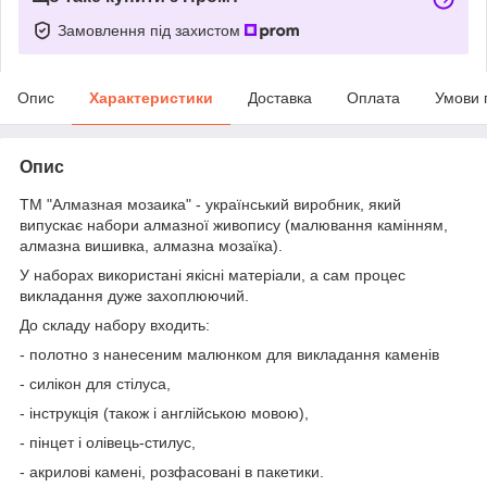
Замовлення під захистом
Опис
Характеристики
Доставка
Оплата
Умови 
Опис
ТМ "Алмазная мозаика" - український виробник, який
випускає набори алмазної живопису (малювання камінням,
алмазна вишивка, алмазна мозаїка).
У наборах використані якісні матеріали, а сам процес
викладання дуже захоплюючий.
До складу набору входить:
- полотно з нанесеним малюнком для викладання каменів
- силікон для стілуса,
- інструкція (також і англійською мовою),
- пінцет і олівець-стилус,
- акрилові камені, розфасовані в пакетики.