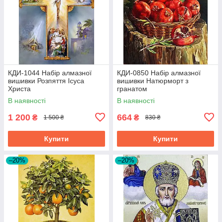
КДИ-1044 Набір алмазної
КДИ-0850 Набір алмазної
вишивки Розпяття Ісуса
вишивки Натюрморт з
Христа
гранатом
В наявності
В наявності
1 200
664
₴
₴
1 500 ₴
830 ₴
Купити
Купити
–20%
–20%