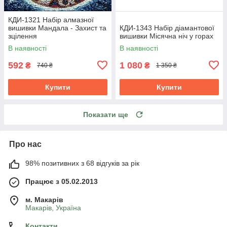
КДИ-1321 Набір алмазної
вишивки Мандала - Захист та
КДИ-1343 Набір діамантової
зцілення
вишивки Місячна ніч у горах
В наявності
В наявності
592
1 080
₴
₴
740 ₴
1 350 ₴
Купити
Купити
Показати ще
Про нас
98% позитивних з 68 відгуків за рік
Працює з 05.02.2013
м. Mакарів
Mакарів, Україна
Контакти