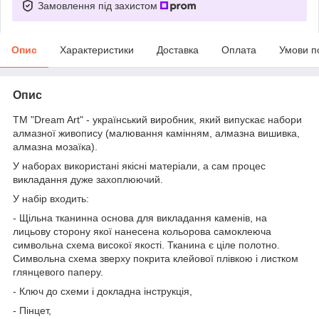
Замовлення під захистом
Опис
Характеристики
Доставка
Оплата
Умови п
Опис
ТМ "Dream Art" - український виробник, який випускає набори
алмазної живопису (малювання камінням, алмазна вишивка,
алмазна мозаїка).
У наборах використані якісні матеріали, а сам процес
викладання дуже захоплюючий.
У набір входить:
- Щільна тканинна основа для викладання каменів, на
лицьову сторону якої нанесена кольорова самоклеюча
символьна схема високої якості. Тканина є ціле полотно.
Символьна схема зверху покрита клейової плівкою і листком
глянцевого паперу.
- Ключ до схеми і докладна інструкція,
- Пінцет,