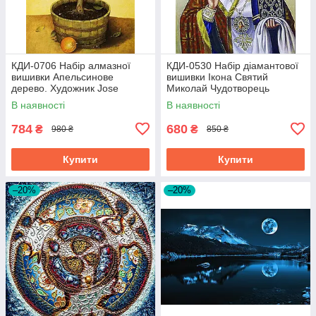
КДИ-0706 Набір алмазної
КДИ-0530 Набір діамантової
вишивки Апельсинове
вишивки Ікона Святий
дерево. Художник Jоse
Миколай Чудотворець
Escofet
В наявності
В наявності
784
680
₴
₴
980 ₴
850 ₴
Купити
Купити
–20%
–20%