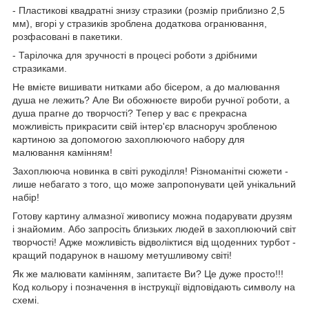
- Пластикові квадратні знизу стразики (розмір приблизно 2,5
мм), вгорі у стразиків зроблена додаткова огранювання,
розфасовані в пакетики.
- Тарілочка для зручності в процесі роботи з дрібними
стразиками.
Не вмієте вишивати нитками або бісером, а до малювання
душа не лежить? Але Ви обожнюєте вироби ручної роботи, а
душа прагне до творчості? Тепер у вас є прекрасна
можливість прикрасити свій інтер'єр власноруч зробленою
картиною за допомогою захоплюючого набору для
малювання камінням!
Захоплююча новинка в світі рукоділля! Різноманітні сюжети -
лише небагато з того, що може запропонувати цей унікальний
набір!
Готову картину алмазної живопису можна подарувати друзям
і знайомим. Або запросіть близьких людей в захоплюючий світ
творчості! Адже можливість відволіктися від щоденних турбот -
кращий подарунок в нашому метушливому світі!
Як же малювати камінням, запитаєте Ви? Це дуже просто!!!
Код кольору і позначення в інструкції відповідають символу на
схемі.