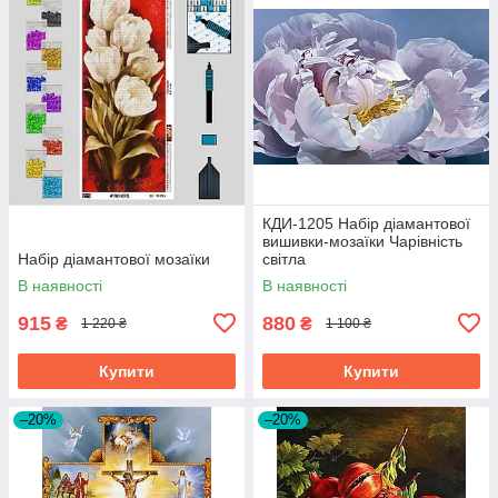
КДИ-1205 Набір діамантової
вишивки-мозаїки Чарівність
Набір діамантової мозаїки
світла
В наявності
В наявності
915
880
₴
₴
1 220 ₴
1 100 ₴
Купити
Купити
–20%
–20%