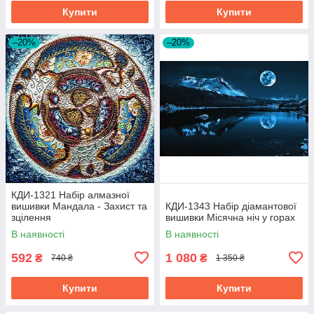
Купити
Купити
–20%
–20%
КДИ-1321 Набір алмазної
вишивки Мандала - Захист та
КДИ-1343 Набір діамантової
зцілення
вишивки Місячна ніч у горах
В наявності
В наявності
592
1 080
₴
₴
740 ₴
1 350 ₴
Купити
Купити