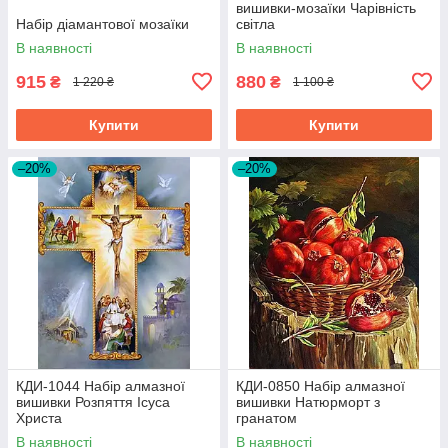
вишивки-мозаїки Чарівність
Набір діамантової мозаїки
світла
В наявності
В наявності
915
880
₴
₴
1 220 ₴
1 100 ₴
Купити
Купити
–20%
–20%
КДИ-1044 Набір алмазної
КДИ-0850 Набір алмазної
вишивки Розпяття Ісуса
вишивки Натюрморт з
Христа
гранатом
В наявності
В наявності