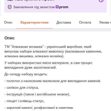
Замовлення під захистом
Опис
Характеристики
Доставка
Оплата
Умови 
Опис
ТМ "Алмазная мозаика" - український виробник, який
випускає набори алмазної живопису (малювання камінням,
алмазна вишивка, алмазна мозаїка).
У наборах використані якісні матеріали, а сам процес
викладання дуже захоплюючий.
До складу набору входить:
- полотно з нанесеним малюнком для викладання каменів
- силікон для стілуса,
- інструкція (також і англійською мовою),
- пінцет і олівець-стилус,
- акрилові камені, розфасовані в пакетики.