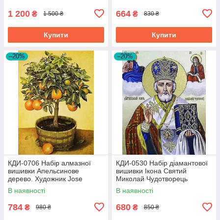
1 200
664
₴
₴
1 500 ₴
830 ₴
Купити
Купити
–20%
–20%
КДИ-0706 Набір алмазної
КДИ-0530 Набір діамантової
вишивки Апельсинове
вишивки Ікона Святий
дерево. Художник Jоse
Миколай Чудотворець
Escofet
В наявності
В наявності
784
680
₴
₴
980 ₴
850 ₴