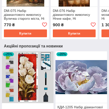
DM-075 Набір
DM-076 Набір
DM-4
діамантового живопису
діамантового живопису
моза
Вуличка старого міста, Ні
Нічне кафе, Ні
Ні
770
900
1 3
₴
₴
Купити
Купити
Акційні пропозиції та новинки
–25%
–20%
КДИ-1205 Набір діамантової