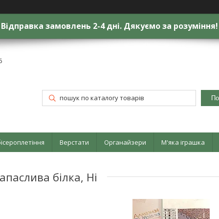
Відправка замовлень 2-4 дні. Дякуємо за розуміння!
6
По
бісероплетіння
Верстати
Органайзери
М'яка іграшка
апаслива білка, Ні