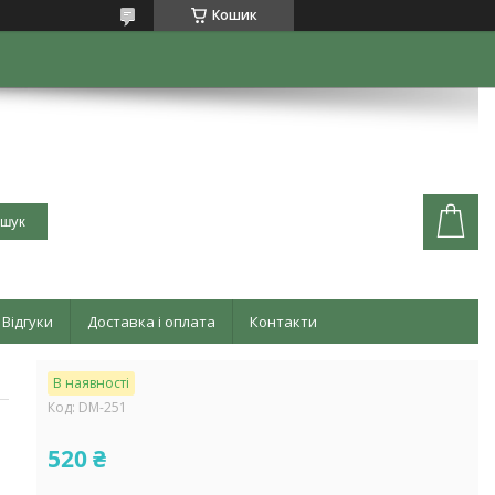
Кошик
шук
Відгуки
Доставка і оплата
Контакти
В наявності
Код:
DM-251
520 ₴