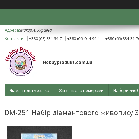
Mакарів, Україна
+380 (68) 831-34-71
+380 (66) 044-96-11
+380 (66) 834-31-7
Hobbyprodukt.com.ua
Діамантова мозаїка
Живопис за номерами
Набори для 
DM-251 Набір діамантового живопису З