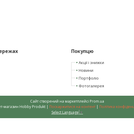
мережах
Покупцю
Акції і знижки
Новини
Портфоліо
Фотогалерея
Сайт створений на маркетплейсі
Prom.ua
Інтернет-магазин Hobby Produkt |
Поскаржитися на контент
|
Політика конфіденц
Select Language
▼