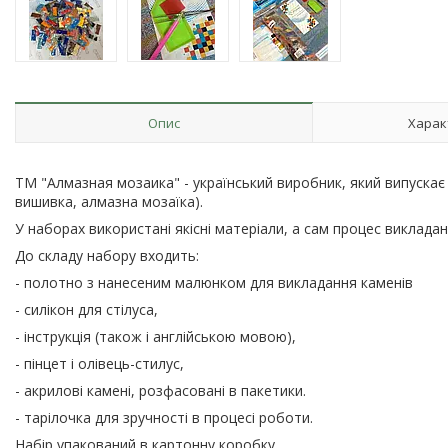
Опис
Харак
ТМ "Алмазная мозаика" - український виробник, який випуска
вишивка, алмазна мозаїка).
У наборах використані якісні матеріали, а сам процес виклад
До складу набору входить:
- полотно з нанесеним малюнком для викладання каменів
- силікон для стілуса,
- інструкція (також і англійською мовою),
- пінцет і олівець-стилус,
- акрилові камені, розфасовані в пакетики.
- тарілочка для зручності в процесі роботи.
Набір упакований в картонну коробку