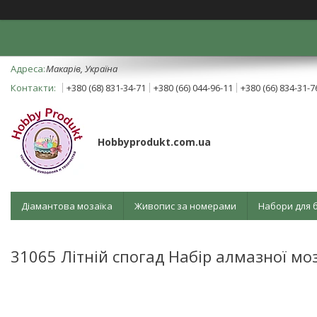
Mакарів, Україна
+380 (68) 831-34-71
+380 (66) 044-96-11
+380 (66) 834-31-7
Hobbyprodukt.com.ua
Діамантова мозаїка
Живопис за номерами
Набори для 
31065 Літній спогад Набір алмазної мо