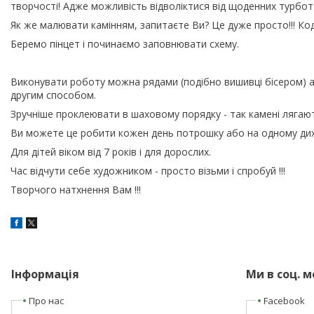
творчості! Адже можливість відволіктися від щоденних турбот
Як же малювати камінням, запитаєте Ви? Це дуже просто!!! Код 
Беремо пінцет і починаємо заповнювати схему.
Виконувати роботу можна рядами (подібно вишивці бісером) а
другим способом.
Зручніше проклеювати в шаховому порядку - так камені лягают
Ви можете це робити кожен день потрошку або на одному дих
Для дітей віком від 7 років і для дорослих.
Час відчути себе художником - просто візьми і спробуй !!!
Творчого натхнення Вам !!!
Інформація
Ми в соц. 
Про нас
Facebook