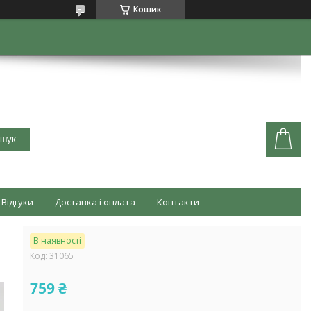
Кошик
шук
Відгуки
Доставка і оплата
Контакти
В наявності
Код:
31065
759 ₴