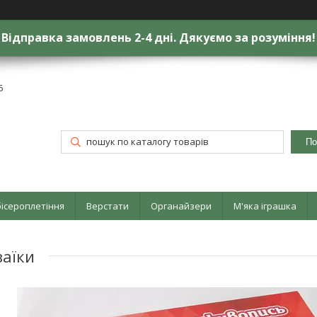
Відправка замовлень 2-4 дні. Дякуємо за розуміння!
6
По
бісероплетіння
Верстати
Органайзери
М'яка іграшка
заїки