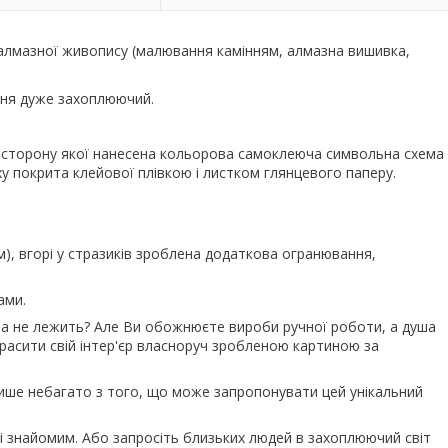
 алмазної живопису (малювання камінням, алмазна вишивка,
ання дуже захоплюючий.
у сторону якої нанесена кольорова самоклеюча символьна схема
ху покрита клейової плівкою і листком глянцевого паперу.
м), вгорі у стразиків зроблена додаткова огранювання,
ами.
ша не лежить? Але Ви обожнюєте вироби ручної роботи, а душа
красити свій інтер'єр власноруч зробленою картиною за
 лише небагато з того, що може запропонувати цей унікальний
 знайомим. Або запросіть близьких людей в захоплюючий світ