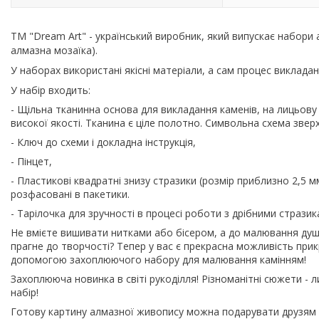
ТМ "Dream Art" - український виробник, який випускає набори
алмазна мозаїка).
У наборах використані якісні матеріали, а сам процес виклад
У набір входить:
- Щільна тканинна основа для викладання каменів, на лицьов
високої якості. Тканина є ціле полотно. Символьна схема звер
- Ключ до схеми і докладна інструкція,
- Пінцет,
- Пластикові квадратні знизу стразики (розмір приблизно 2,5 м
розфасовані в пакетики.
- Тарілочка для зручності в процесі роботи з дрібними стразик
Не вмієте вишивати нитками або бісером, а до малювання ду
прагне до творчості? Тепер у вас є прекрасна можливість при
допомогою захоплюючого набору для малювання камінням!
Захоплююча новинка в світі рукоділля! Різноманітні сюжети -
набір!
Готову картину алмазної живопису можна подарувати друзям і