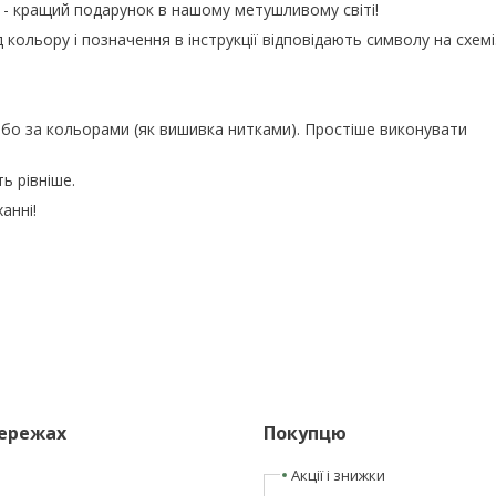
 - кращий подарунок в нашому метушливому світі!
кольору і позначення в інструкції відповідають символу на схемі
бо за кольорами (як вишивка нитками). Простіше виконувати
ь рівніше.
анні!
мережах
Покупцю
Акції і знижки