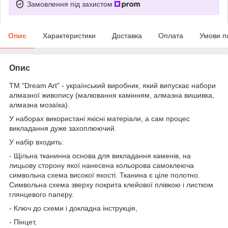
Замовлення під захистом
Опис
Характеристики
Доставка
Оплата
Умови п
Опис
ТМ "Dream Art" - український виробник, який випускає набори
алмазної живопису (малювання камінням, алмазна вишивка,
алмазна мозаїка).
У наборах використані якісні матеріали, а сам процес
викладання дуже захоплюючий.
У набір входить:
- Щільна тканинна основа для викладання каменів, на
лицьову сторону якої нанесена кольорова самоклеюча
символьна схема високої якості. Тканина є ціле полотно.
Символьна схема зверху покрита клейової плівкою і листком
глянцевого паперу.
- Ключ до схеми і докладна інструкція,
- Пінцет,