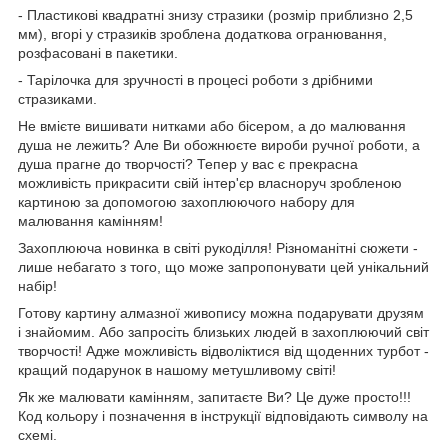
- Пластикові квадратні знизу стразики (розмір приблизно 2,5
мм), вгорі у стразиків зроблена додаткова огранювання,
розфасовані в пакетики.
- Тарілочка для зручності в процесі роботи з дрібними
стразиками.
Не вмієте вишивати нитками або бісером, а до малювання
душа не лежить? Але Ви обожнюєте вироби ручної роботи, а
душа прагне до творчості? Тепер у вас є прекрасна
можливість прикрасити свій інтер'єр власноруч зробленою
картиною за допомогою захоплюючого набору для
малювання камінням!
Захоплююча новинка в світі рукоділля! Різноманітні сюжети -
лише небагато з того, що може запропонувати цей унікальний
набір!
Готову картину алмазної живопису можна подарувати друзям
і знайомим. Або запросіть близьких людей в захоплюючий світ
творчості! Адже можливість відволіктися від щоденних турбот -
кращий подарунок в нашому метушливому світі!
Як же малювати камінням, запитаєте Ви? Це дуже просто!!!
Код кольору і позначення в інструкції відповідають символу на
схемі.