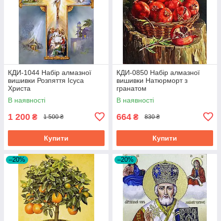
КДИ-1044 Набір алмазної
КДИ-0850 Набір алмазної
вишивки Розпяття Ісуса
вишивки Натюрморт з
Христа
гранатом
В наявності
В наявності
1 200
664
₴
₴
1 500 ₴
830 ₴
Купити
Купити
–20%
–20%