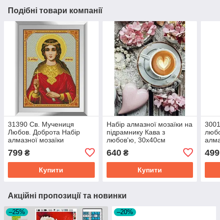
Подібні товари компанії
31390 Св. Мучениця
Набір алмазної мозаїки на
300
Любов. Доброта Набір
підрамнику Кава з
любо
алмазної мозаїки
любов'ю, 30х40см
алма
799
640
499
₴
₴
Купити
Купити
Акційні пропозиції та новинки
–25%
–20%