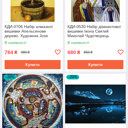
КДИ-0706 Набір алмазної
КДИ-0530 Набір діамантової
вишивки Апельсинове
вишивки Ікона Святий
дерево. Художник Jоse
Миколай Чудотворець
Escofet
В наявності
В наявності
784
680
₴
₴
980 ₴
850 ₴
Купити
Купити
–20%
–20%