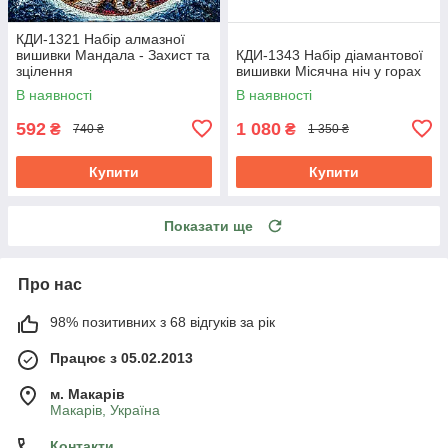
КДИ-1321 Набір алмазної
вишивки Мандала - Захист та
КДИ-1343 Набір діамантової
зцілення
вишивки Місячна ніч у горах
В наявності
В наявності
592
1 080
₴
₴
740 ₴
1 350 ₴
Купити
Купити
Показати ще
Про нас
98% позитивних з 68 відгуків за рік
Працює з 05.02.2013
м. Mакарів
Mакарів, Україна
Контакти