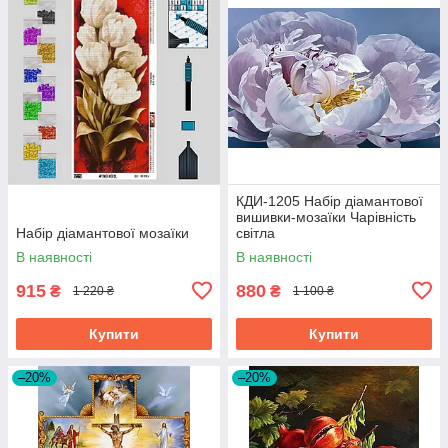
КДИ-1205 Набір діамантової
вишивки-мозаїки Чарівність
Набір діамантової мозаїки
світла
В наявності
В наявності
915
880
₴
₴
1 220 ₴
1 100 ₴
Купити
Купити
–20%
–20%