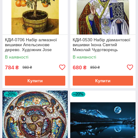
КДИ-0706 Набір алмазної
КДИ-0530 Набір діамантової
вишивки Апельсинове
вишивки Ікона Святий
дерево. Художник Jоse
Миколай Чудотворець
Escofet
В наявності
В наявності
784
680
₴
₴
980 ₴
850 ₴
Купити
Купити
–20%
–20%