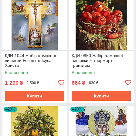
КДИ-1044 Набір алмазної
КДИ-0850 Набір алмазної
вишивки Розпяття Ісуса
вишивки Натюрморт з
Христа
гранатом
В наявності
В наявності
1 200
664
₴
₴
1 500 ₴
830 ₴
Купити
Купити
–20%
–20%