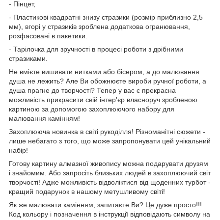
- Пінцет,
- Пластикові квадратні знизу стразики (розмір приблизно 2,5
мм), вгорі у стразиків зроблена додаткова огранювання,
розфасовані в пакетики.
- Тарілочка для зручності в процесі роботи з дрібними
стразиками.
Не вмієте вишивати нитками або бісером, а до малювання
душа не лежить? Але Ви обожнюєте вироби ручної роботи, а
душа прагне до творчості? Тепер у вас є прекрасна
можливість прикрасити свій інтер'єр власноруч зробленою
картиною за допомогою захоплюючого набору для
малювання камінням!
Захоплююча новинка в світі рукоділля! Різноманітні сюжети -
лише небагато з того, що може запропонувати цей унікальний
набір!
Готову картину алмазної живопису можна подарувати друзям
і знайомим. Або запросіть близьких людей в захоплюючий світ
творчості! Адже можливість відволіктися від щоденних турбот -
кращий подарунок в нашому метушливому світі!
Як же малювати камінням, запитаєте Ви? Це дуже просто!!!
Код кольору і позначення в інструкції відповідають символу на