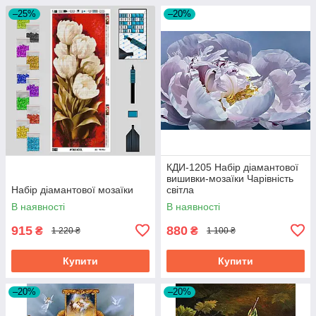
–25%
–20%
КДИ-1205 Набір діамантової
вишивки-мозаїки Чарівність
Набір діамантової мозаїки
світла
В наявності
В наявності
915
880
₴
₴
1 220 ₴
1 100 ₴
Купити
Купити
–20%
–20%