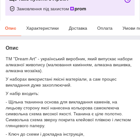
Замовлення під захистом
Опис
Характеристики
Доставка
Оплата
Умови п
Опис
ТМ "Dream Art" - український виробник, який випускає набори
алмазної живопису (малювання камінням, алмазна вишивка,
алмазна мозаїка).
У наборах використані якісні матеріали, а сам процес
викладання дуже захоплюючий.
У набір входить:
- Щільна тканинна основа для викладання каменів, на
лицьову сторону якої нанесена кольорова самоклеюча
символьна схема високої якості. Тканина є ціле полотно.
Символьна схема зверху покрита клейової плівкою і листком
глянцевого паперу.
- Ключ до схеми і докладна інструкція,