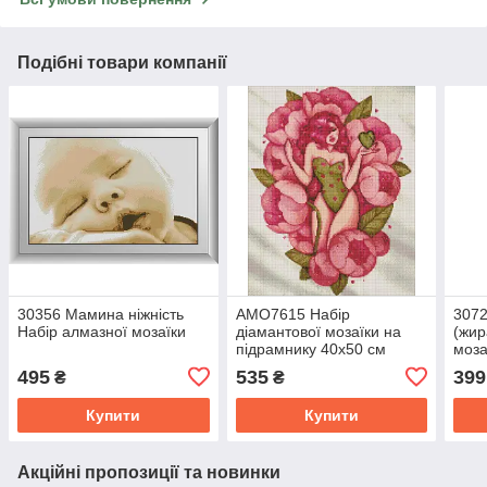
Подібні товари компанії
30356 Мамина ніжність
AMO7615 Набір
3072
Набір алмазної мозаїки
діамантової мозаїки на
(жир
підрамнику 40х50 см
моза
Ніжність весни
495
535
399
₴
₴
©lesya_nedzelska_art
Купити
Купити
Акційні пропозиції та новинки