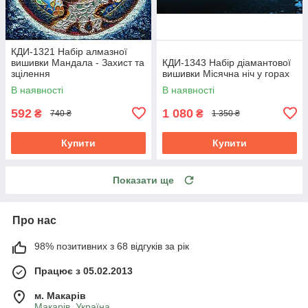
КДИ-1321 Набір алмазної
вишивки Мандала - Захист та
КДИ-1343 Набір діамантової
зцілення
вишивки Місячна ніч у горах
В наявності
В наявності
592
1 080
₴
₴
740 ₴
1 350 ₴
Купити
Купити
Показати ще
Про нас
98% позитивних з 68 відгуків за рік
Працює з 05.02.2013
м. Mакарів
Mакарів, Україна