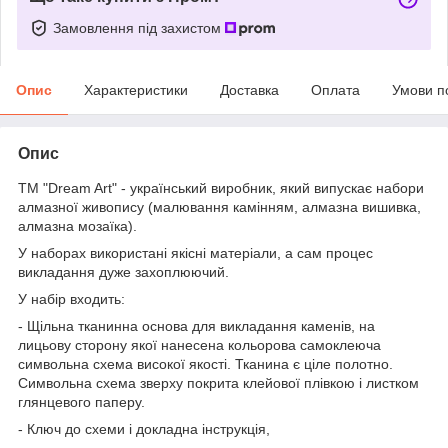
Замовлення під захистом
Опис
Характеристики
Доставка
Оплата
Умови п
Опис
ТМ "Dream Art" - український виробник, який випускає набори
алмазної живопису (малювання камінням, алмазна вишивка,
алмазна мозаїка).
У наборах використані якісні матеріали, а сам процес
викладання дуже захоплюючий.
У набір входить:
- Щільна тканинна основа для викладання каменів, на
лицьову сторону якої нанесена кольорова самоклеюча
символьна схема високої якості. Тканина є ціле полотно.
Символьна схема зверху покрита клейової плівкою і листком
глянцевого паперу.
- Ключ до схеми і докладна інструкція,