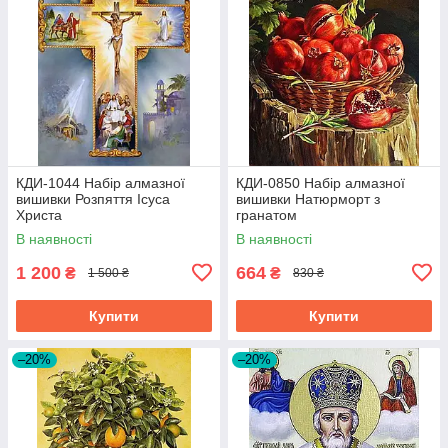
КДИ-1044 Набір алмазної
КДИ-0850 Набір алмазної
вишивки Розпяття Ісуса
вишивки Натюрморт з
Христа
гранатом
В наявності
В наявності
1 200
664
₴
₴
1 500 ₴
830 ₴
Купити
Купити
–20%
–20%