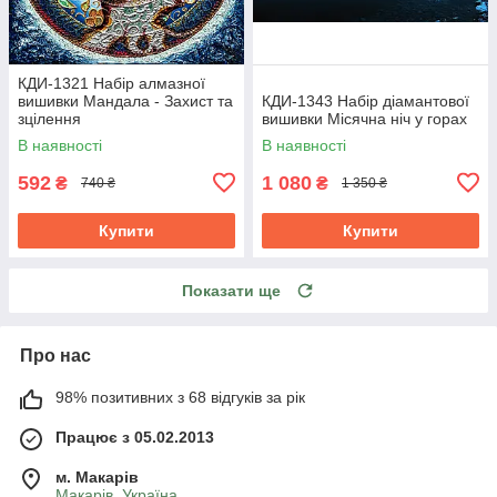
КДИ-1321 Набір алмазної
вишивки Мандала - Захист та
КДИ-1343 Набір діамантової
зцілення
вишивки Місячна ніч у горах
В наявності
В наявності
592
1 080
₴
₴
740 ₴
1 350 ₴
Купити
Купити
Показати ще
Про нас
98% позитивних з 68 відгуків за рік
Працює з 05.02.2013
м. Mакарів
Mакарів, Україна