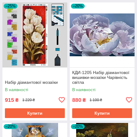
–25%
–20%
КДИ-1205 Набір діамантової
вишивки-мозаїки Чарівність
Набір діамантової мозаїки
світла
В наявності
В наявності
915
880
₴
₴
1 220 ₴
1 100 ₴
Купити
Купити
–20%
–20%