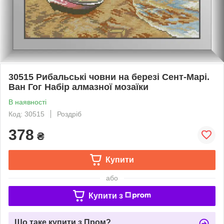
30515 Рибальські човни на березі Сент-Марі.
Ван Гог Набір алмазної мозаїки
В наявності
Код: 30515
Роздріб
378
₴
Купити
або
Купити з
Що таке купити з Пром?