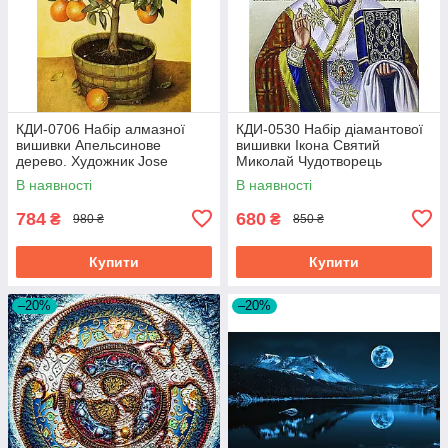
КДИ-0706 Набір алмазної
КДИ-0530 Набір діамантової
вишивки Апельсинове
вишивки Ікона Святий
дерево. Художник Jоse
Миколай Чудотворець
Escofet
В наявності
В наявності
784
680
₴
₴
980 ₴
850 ₴
Купити
Купити
–20%
–20%