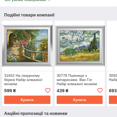
Подібні товари компанії
31652 На лазурному
30778 Пшениця з
3092
березі Набір алмазної
кипарисами. Ван Гог
Набі
мозаїки
Набір алмазної мозаїки
599
439
693
₴
₴
Купити
Купити
Акційні пропозиції та новинки