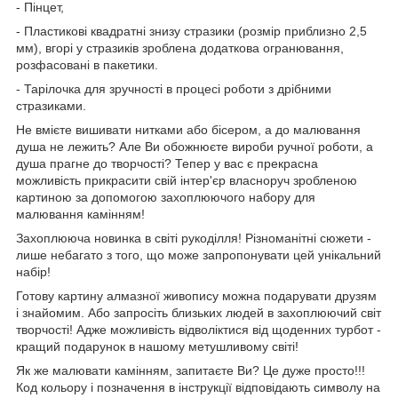
- Пінцет,
- Пластикові квадратні знизу стразики (розмір приблизно 2,5
мм), вгорі у стразиків зроблена додаткова огранювання,
розфасовані в пакетики.
- Тарілочка для зручності в процесі роботи з дрібними
стразиками.
Не вмієте вишивати нитками або бісером, а до малювання
душа не лежить? Але Ви обожнюєте вироби ручної роботи, а
душа прагне до творчості? Тепер у вас є прекрасна
можливість прикрасити свій інтер'єр власноруч зробленою
картиною за допомогою захоплюючого набору для
малювання камінням!
Захоплююча новинка в світі рукоділля! Різноманітні сюжети -
лише небагато з того, що може запропонувати цей унікальний
набір!
Готову картину алмазної живопису можна подарувати друзям
і знайомим. Або запросіть близьких людей в захоплюючий світ
творчості! Адже можливість відволіктися від щоденних турбот -
кращий подарунок в нашому метушливому світі!
Як же малювати камінням, запитаєте Ви? Це дуже просто!!!
Код кольору і позначення в інструкції відповідають символу на