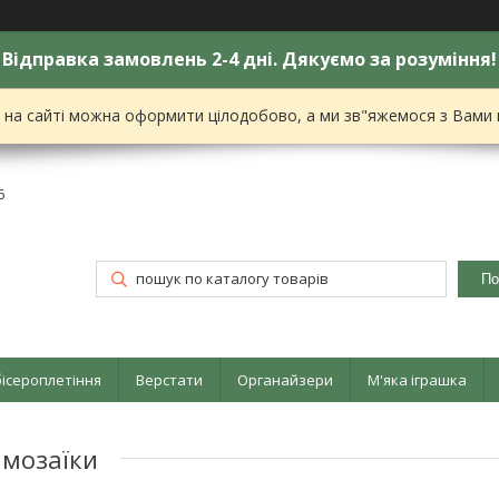
Відправка замовлень 2-4 дні. Дякуємо за розуміння!
я на сайті можна оформити цілодобово, а ми зв"яжемося з Вами
6
По
бісероплетіння
Верстати
Органайзери
М'яка іграшка
 мозаїки