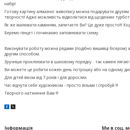
набір!
Готову картину алмазної живопису можна подарувати друзям і
творчості! Адже можливість відволіктися від щоденних турбот
Як же малювати камінням, запитаєте Ви? Це дуже просто!!! Код 
Беремо пінцет і починаємо заповнювати схему.
Виконувати роботу можна рядами (подібно вишивці бісером) а
другим способом.
Зручніше проклеювати в шаховому порядку - так камені лягают
Ви можете це робити кожен день потрошку або на одному дих
Для дітей віком від 7 років і для дорослих.
Час відчути себе художником - просто візьми і спробуй !!!
Творчого натхнення Вам !!!
Інформація
Ми в соц. 