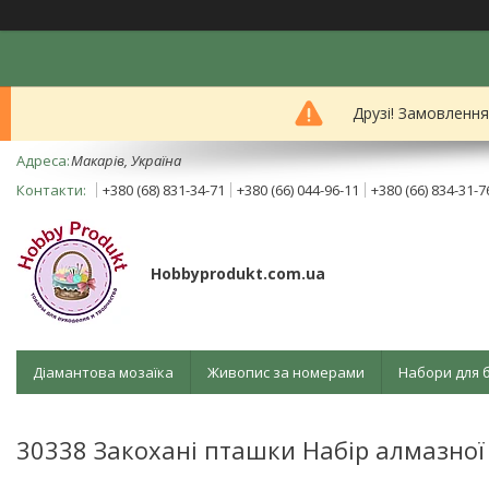
Друзі! Замовленн
Mакарів, Україна
+380 (68) 831-34-71
+380 (66) 044-96-11
+380 (66) 834-31-7
Hobbyprodukt.com.ua
Діамантова мозаїка
Живопис за номерами
Набори для 
30338 Закохані пташки Набір алмазної