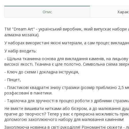
Опис
Харак
ТМ "Dream Art" - український виробник, який випускає набори
алмазна мозаїка).
У наборах використані якісні матеріали, а сам процес виклад
У набір входить:
- Щільна тканинна основа для викладання каменів, на лицьов
високої якості. Тканина є ціле полотно. Символьна схема звер
- Ключ до схеми і докладна інструкція,
- Пінцет,
- Пластикові квадратні знизу стразики (розмір приблизно 2,5 м
розфасовані в пакетики.
- Тарілочка для зручності в процесі роботи з дрібними стразик
Не вмієте вишивати нитками або бісером, а до малювання ду
прагне до творчості? Тепер у вас є прекрасна можливість при
допомогою захоплюючого набору для малювання камінням!
Захоплююча новинка в світі рукоділля! Різноманітні сюжети -