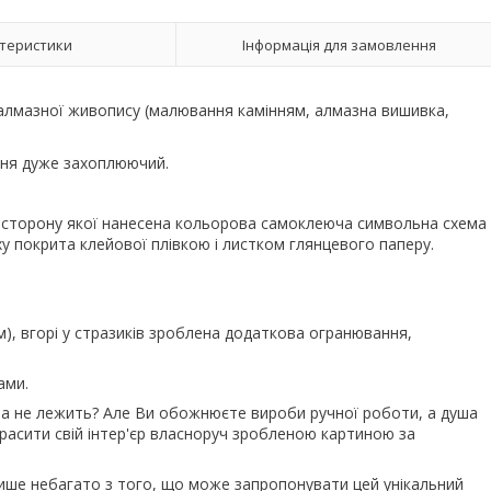
теристики
Інформація для замовлення
 алмазної живопису (малювання камінням, алмазна вишивка,
ання дуже захоплюючий.
у сторону якої нанесена кольорова самоклеюча символьна схема
ху покрита клейової плівкою і листком глянцевого паперу.
м), вгорі у стразиків зроблена додаткова огранювання,
ами.
ша не лежить? Але Ви обожнюєте вироби ручної роботи, а душа
красити свій інтер'єр власноруч зробленою картиною за
 лише небагато з того, що може запропонувати цей унікальний