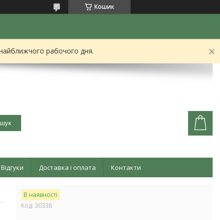
Кошик
 найближчого рабочого дня.
шук
Відгуки
Доставка і оплата
Контакти
В наявності
Код:
30338