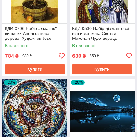
КДИ-0706 Набір алмазної
КДИ-0530 Набір діамантової
вишивки Апельсинове
вишивки Ікона Святий
дерево. Художник Jоse
Миколай Чудотворець
Escofet
В наявності
В наявності
784
680
₴
₴
980 ₴
850 ₴
Купити
Купити
–20%
–20%