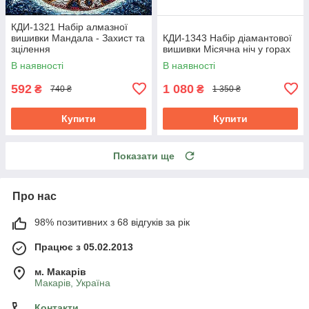
КДИ-1321 Набір алмазної
вишивки Мандала - Захист та
КДИ-1343 Набір діамантової
зцілення
вишивки Місячна ніч у горах
В наявності
В наявності
592
1 080
₴
₴
740 ₴
1 350 ₴
Купити
Купити
Показати ще
Про нас
98% позитивних з 68 відгуків за рік
Працює з 05.02.2013
м. Mакарів
Mакарів, Україна
Контакти