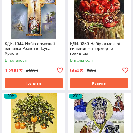
КДИ-1044 Набір алмазної
КДИ-0850 Набір алмазної
вишивки Розпяття Ісуса
вишивки Натюрморт з
Христа
гранатом
В наявності
В наявності
1 200
664
₴
₴
1 500 ₴
830 ₴
Купити
Купити
–20%
–20%