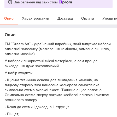
Замовлення під захистом
Опис
Характеристики
Доставка
Оплата
Умови п
Опис
ТМ "Dream Art" - український виробник, який випускає набори
алмазної живопису (малювання камінням, алмазна вишивка,
алмазна мозаїка).
У наборах використані якісні матеріали, а сам процес
викладання дуже захоплюючий.
У набір входить:
- Щільна тканинна основа для викладання каменів, на
лицьову сторону якої нанесена кольорова самоклеюча
символьна схема високої якості. Тканина є ціле полотно.
Символьна схема зверху покрита клейової плівкою і листком
глянцевого паперу.
- Ключ до схеми і докладна інструкція,
- Пінцет,