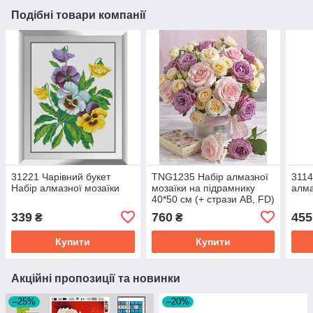
Подібні товари компанії
31221 Чарівний букет
TNG1235 Набір алмазної
3114
Набір алмазної мозаїки
мозаїки на підрамнику
алма
40*50 см (+ стрази АВ, FD)
Букет троянд
339
760
455
₴
₴
Купити
Купити
Акційні пропозиції та новинки
–25%
–20%