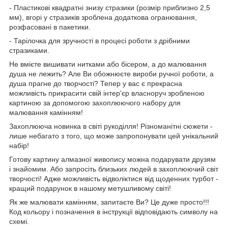
- Пластикові квадратні знизу стразики (розмір приблизно 2,5
мм), вгорі у стразиків зроблена додаткова огранювання,
розфасовані в пакетики.
- Тарілочка для зручності в процесі роботи з дрібними
стразиками.
Не вмієте вишивати нитками або бісером, а до малювання
душа не лежить? Але Ви обожнюєте вироби ручної роботи, а
душа прагне до творчості? Тепер у вас є прекрасна
можливість прикрасити свій інтер'єр власноруч зробленою
картиною за допомогою захоплюючого набору для
малювання камінням!
Захоплююча новинка в світі рукоділля! Різноманітні сюжети -
лише небагато з того, що може запропонувати цей унікальний
набір!
Готову картину алмазної живопису можна подарувати друзям
і знайомим. Або запросіть близьких людей в захоплюючий світ
творчості! Адже можливість відволіктися від щоденних турбот -
кращий подарунок в нашому метушливому світі!
Як же малювати камінням, запитаєте Ви? Це дуже просто!!!
Код кольору і позначення в інструкції відповідають символу на
схемі.