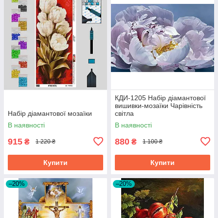
КДИ-1205 Набір діамантової
вишивки-мозаїки Чарівність
Набір діамантової мозаїки
світла
В наявності
В наявності
915
880
₴
₴
1 220 ₴
1 100 ₴
Купити
Купити
–20%
–20%