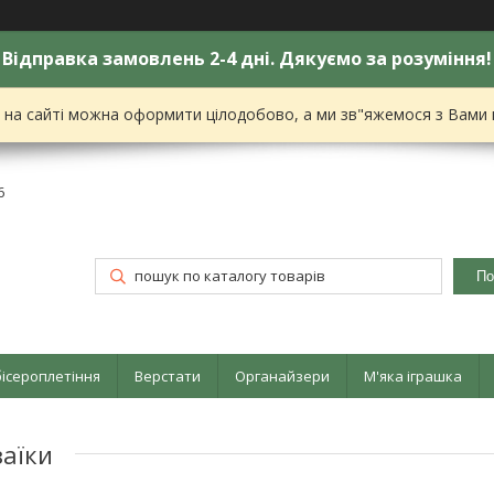
Відправка замовлень 2-4 дні. Дякуємо за розуміння!
я на сайті можна оформити цілодобово, а ми зв"яжемося з Вами
6
По
бісероплетіння
Верстати
Органайзери
М'яка іграшка
заїки