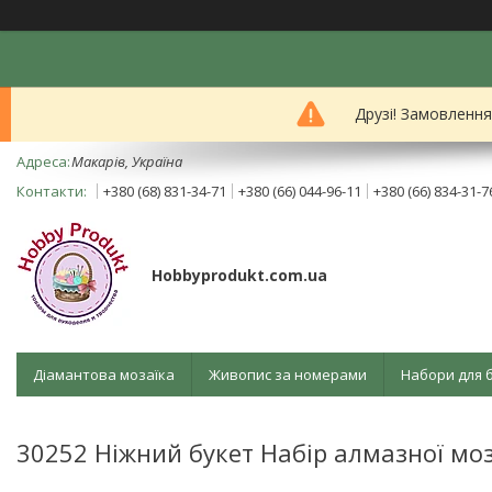
Друзі! Замовленн
Mакарів, Україна
+380 (68) 831-34-71
+380 (66) 044-96-11
+380 (66) 834-31-7
Hobbyprodukt.com.ua
Діамантова мозаїка
Живопис за номерами
Набори для 
30252 Ніжний букет Набір алмазної мо