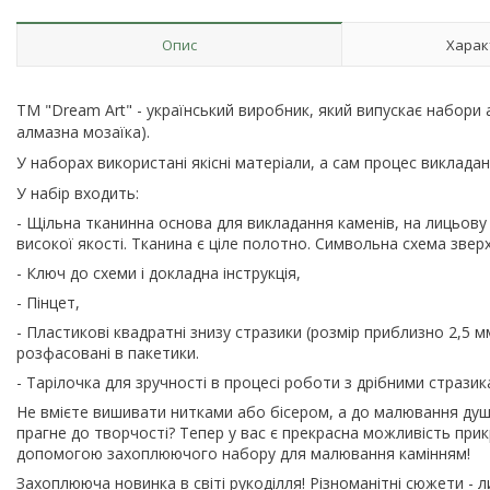
Опис
Харак
ТМ "Dream Art" - український виробник, який випускає набори
алмазна мозаїка).
У наборах використані якісні матеріали, а сам процес виклад
У набір входить:
- Щільна тканинна основа для викладання каменів, на лицьов
високої якості. Тканина є ціле полотно. Символьна схема звер
- Ключ до схеми і докладна інструкція,
- Пінцет,
- Пластикові квадратні знизу стразики (розмір приблизно 2,5 м
розфасовані в пакетики.
- Тарілочка для зручності в процесі роботи з дрібними стразик
Не вмієте вишивати нитками або бісером, а до малювання ду
прагне до творчості? Тепер у вас є прекрасна можливість при
допомогою захоплюючого набору для малювання камінням!
Захоплююча новинка в світі рукоділля! Різноманітні сюжети -