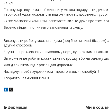
набір!
Готову картину алмазної живопису можна подарувати друзям і
творчості! Адже можливість відволіктися від щоденних турбот
Як же малювати камінням, запитаєте Ви? Це дуже просто!!! Код 
Беремо пінцет і починаємо заповнювати схему.
Виконувати роботу можна рядами (подібно вишивці бісером) а
другим способом.
Зручніше проклеювати в шаховому порядку - так камені лягают
Ви можете це робити кожен день потрошку або на одному дих
Для дітей віком від 7 років і для дорослих.
Час відчути себе художником - просто візьми і спробуй !!!
Творчого натхнення Вам !!!
Інформація
Ми в соц. 