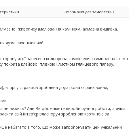
теристики
Інформація для замовлення
 алмазної живопису (малювання камінням, алмазна вишивка,
ання дуже захоплюючий.
у сторону якої нанесена кольорова самоклеюча символьна схема
ху покрита клейової плівкою і листком глянцевого паперу.
м), вгорі у стразиків зроблена додаткова огранювання,
ами.
ша не лежить? Але Ви обожнюєте вироби ручної роботи, а душа
красити свій інтер'єр власноруч зробленою картиною за
 лише небагато з того, що може запропонувати цей унікальний