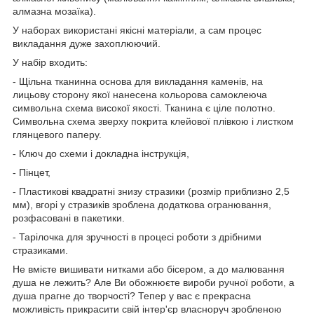
алмазна мозаїка).
У наборах використані якісні матеріали, а сам процес
викладання дуже захоплюючий.
У набір входить:
- Щільна тканинна основа для викладання каменів, на
лицьову сторону якої нанесена кольорова самоклеюча
символьна схема високої якості. Тканина є ціле полотно.
Символьна схема зверху покрита клейової плівкою і листком
глянцевого паперу.
- Ключ до схеми і докладна інструкція,
- Пінцет,
- Пластикові квадратні знизу стразики (розмір приблизно 2,5
мм), вгорі у стразиків зроблена додаткова огранювання,
розфасовані в пакетики.
- Тарілочка для зручності в процесі роботи з дрібними
стразиками.
Не вмієте вишивати нитками або бісером, а до малювання
душа не лежить? Але Ви обожнюєте вироби ручної роботи, а
душа прагне до творчості? Тепер у вас є прекрасна
можливість прикрасити свій інтер'єр власноруч зробленою