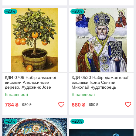
–20%
–20%
КДИ-0706 Набір алмазної
КДИ-0530 Набір діамантової
вишивки Апельсинове
вишивки Ікона Святий
дерево. Художник Jоse
Миколай Чудотворець
Escofet
В наявності
В наявності
784
680
₴
₴
980 ₴
850 ₴
–20%
–20%