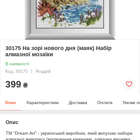
30175 На зорі нового дня (маяк) Набір
алмазної мозаїки
В наявності
Код: 30175
Роздріб
399
₴
Опис
Характеристики
Доставка
Оплата
Умови п
Опис
ТМ "Dream Art" - український виробник, який випускає набори
алмазної живопису (малювання камінням, алмазна вишивка,