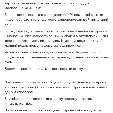
картиною за допомогою захоплюючого набору для
малювання камінням!
Захоплююча новинка в світі рукоділля! Різноманітні сюжети -
лише небагато з того, що може запропонувати цей унікальний
набір!
Готову картину алмазної живопису можна подарувати друзям
і знайомим. Або запросіть близьких людей в захоплюючий світ
творчості! Адже можливість відволіктися від щоденних турбот -
кращий подарунок в нашому метушливому світі!
Як же малювати камінням, запитаєте Ви? Це дуже просто!!!
Код кольору і позначення в інструкції відповідають символу на
схемі.
Беремо пінцет і починаємо заповнювати схему.
Виконувати роботу можна рядами (подібно вишивці бісером)
або за кольорами (як вишивка нитками). Простіше виконувати
другим способом.
Зручніше проклеювати в шаховому порядку - так камені
лягають рівніше.
Ви можете це робити кожен день потрошку або на одному