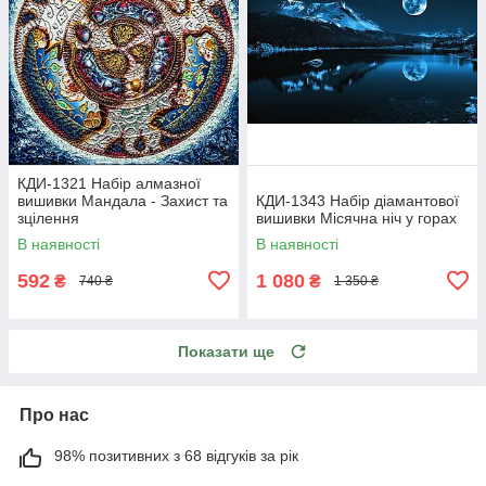
КДИ-1321 Набір алмазної
вишивки Мандала - Захист та
КДИ-1343 Набір діамантової
зцілення
вишивки Місячна ніч у горах
В наявності
В наявності
592
1 080
₴
₴
740 ₴
1 350 ₴
Показати ще
Про нас
98% позитивних з 68 відгуків за рік