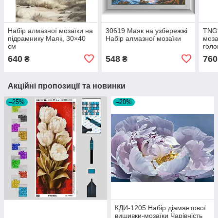
Набір алмазної мозаїки на
30619 Маяк на узбережжі
TNG9
підрамнику Маяк, 30×40
Набір алмазної мозаїки
моза
см
голо
АВ С
640
548
760
₴
₴
Акційні пропозиції та новинки
–25%
–20%
КДИ-1205 Набір діамантової
вишивки-мозаїки Чарівність