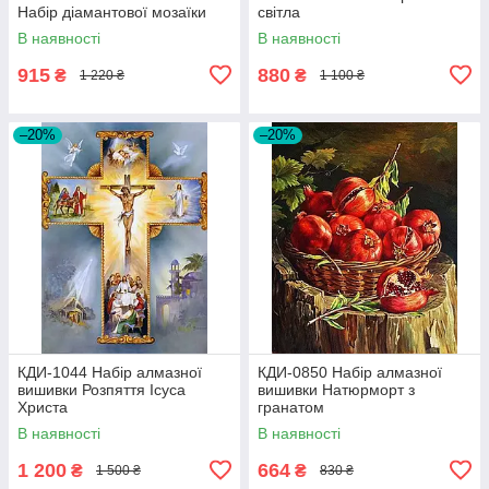
Набір діамантової мозаїки
світла
В наявності
В наявності
915
880
₴
₴
1 220 ₴
1 100 ₴
–20%
–20%
КДИ-1044 Набір алмазної
КДИ-0850 Набір алмазної
вишивки Розпяття Ісуса
вишивки Натюрморт з
Христа
гранатом
В наявності
В наявності
1 200
664
₴
₴
1 500 ₴
830 ₴