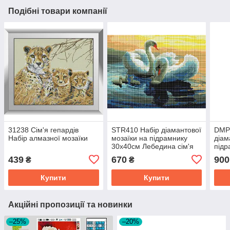
Подібні товари компанії
31238 Сім'я гепардів
STR410 Набір діамантової
DMP
Набір алмазної мозаїки
мозаїки на підрамнику
діам
30х40см Лебедина сім'я
підр
сім'
439
670
900
₴
₴
Купити
Купити
Акційні пропозиції та новинки
–25%
–20%