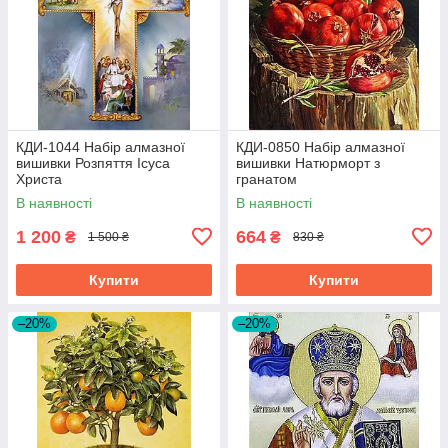
КДИ-1044 Набір алмазної
КДИ-0850 Набір алмазної
вишивки Розпяття Ісуса
вишивки Натюрморт з
Христа
гранатом
В наявності
В наявності
1 200
664
₴
₴
1 500 ₴
830 ₴
Купити
Купити
–20%
–20%