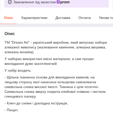
Замовлення під захистом
Опис
Характеристики
Доставка
Оплата
Умови п
Опис
ТМ "Dream Art" - український виробник, який випускає набори
алмазної живопису (малювання камінням, алмазна вишивка,
алмазна мозаїка).
У наборах використані якісні матеріали, а сам процес
викладання дуже захоплюючий.
У набір входить:
- Щільна тканинна основа для викладання каменів, на
лицьову сторону якої нанесена кольорова самоклеюча
символьна схема високої якості. Тканина є ціле полотно.
Символьна схема зверху покрита клейової плівкою і листком
глянцевого паперу.
- Ключ до схеми і докладна інструкція,
- Пінцет,