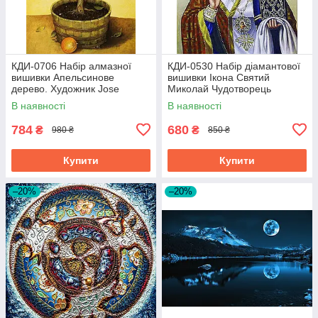
КДИ-0706 Набір алмазної
КДИ-0530 Набір діамантової
вишивки Апельсинове
вишивки Ікона Святий
дерево. Художник Jоse
Миколай Чудотворець
Escofet
В наявності
В наявності
784
680
₴
₴
980 ₴
850 ₴
Купити
Купити
–20%
–20%