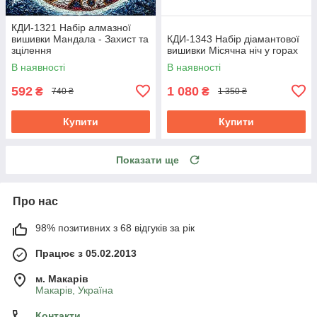
КДИ-1321 Набір алмазної
вишивки Мандала - Захист та
КДИ-1343 Набір діамантової
зцілення
вишивки Місячна ніч у горах
В наявності
В наявності
592
1 080
₴
₴
740 ₴
1 350 ₴
Купити
Купити
Показати ще
Про нас
98% позитивних з 68 відгуків за рік
Працює з 05.02.2013
м. Mакарів
Mакарів, Україна
Контакти