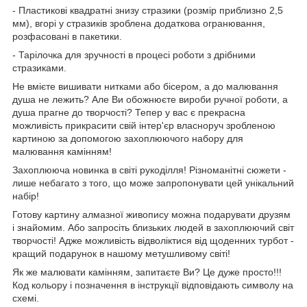
- Пластикові квадратні знизу стразики (розмір приблизно 2,5
мм), вгорі у стразиків зроблена додаткова огранювання,
розфасовані в пакетики.
- Тарілочка для зручності в процесі роботи з дрібними
стразиками.
Не вмієте вишивати нитками або бісером, а до малювання
душа не лежить? Але Ви обожнюєте вироби ручної роботи, а
душа прагне до творчості? Тепер у вас є прекрасна
можливість прикрасити свій інтер'єр власноруч зробленою
картиною за допомогою захоплюючого набору для
малювання камінням!
Захоплююча новинка в світі рукоділля! Різноманітні сюжети -
лише небагато з того, що може запропонувати цей унікальний
набір!
Готову картину алмазної живопису можна подарувати друзям
і знайомим. Або запросіть близьких людей в захоплюючий світ
творчості! Адже можливість відволіктися від щоденних турбот -
кращий подарунок в нашому метушливому світі!
Як же малювати камінням, запитаєте Ви? Це дуже просто!!!
Код кольору і позначення в інструкції відповідають символу на
схемі.