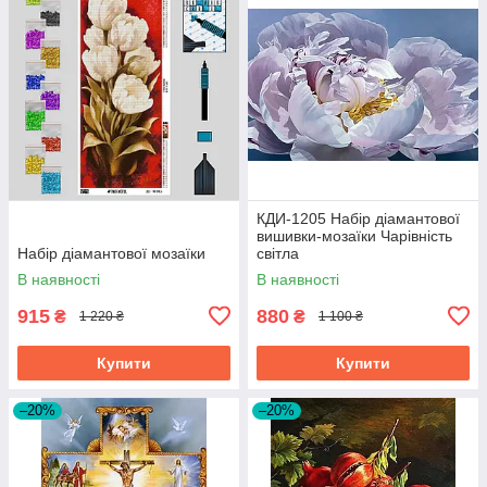
КДИ-1205 Набір діамантової
вишивки-мозаїки Чарівність
Набір діамантової мозаїки
світла
В наявності
В наявності
915
880
₴
₴
1 220 ₴
1 100 ₴
Купити
Купити
–20%
–20%